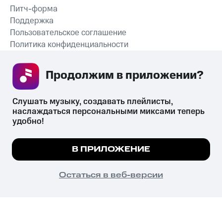
Питч-форма
Поддержка
Пользовательское соглашение
Политика конфиденциальности
Рекомендательные технологии
Продолжим в приложении? 
СКАЧАТЬ ПРИЛОЖЕНИЕ
Слушать музыку, создавать плейлисты, 
наслаждаться персональными миксами теперь 
удобно!
Незаконное потребление наркотических средств,
психотропных веществ, их аналогов причиняет вред здоровью,
Мы используем куки, чтобы на сайте все
В ПРИЛОЖЕНИЕ
их незаконный оборот запрещён и влечёт установленную
работало.
Подробнее
законодательством ответственность.
© 2026 ООО «КИОН».
ПОНЯТНО
Остаться в веб-версии
Все права защищены
18+
Главная
В приложение
Избранное