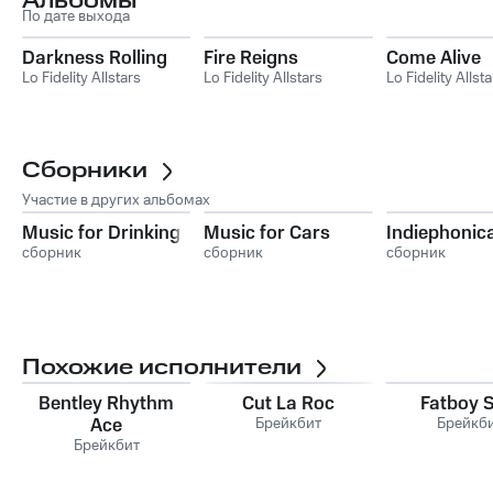
Альбомы
По дате выхода
Darkness Rolling
Fire Reigns
Come Alive
Lo Fidelity Allstars
Lo Fidelity Allstars
Lo Fidelity Allsta
Сборники
Участие в других альбомах
Music for Drinking
Music for Cars
Indiephonic
сборник
сборник
сборник
Похожие исполнители
Bentley Rhythm
Cut La Roc
Fatboy S
Ace
Брейкбит
Брейкб
Брейкбит