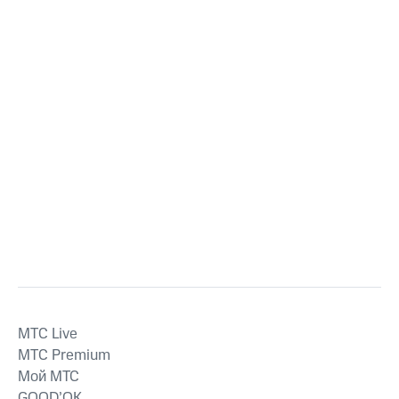
MTС Live
MTС Premium
Мой МТС
GOOD’OK