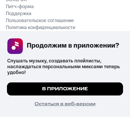
Питч-форма
Поддержка
Пользовательское соглашение
Политика конфиденциальности
Рекомендательные технологии
Продолжим в приложении? 
СКАЧАТЬ ПРИЛОЖЕНИЕ
Слушать музыку, создавать плейлисты, 
наслаждаться персональными миксами теперь 
удобно!
Незаконное потребление наркотических средств,
психотропных веществ, их аналогов причиняет вред здоровью,
Мы используем куки, чтобы на сайте все
В ПРИЛОЖЕНИЕ
их незаконный оборот запрещён и влечёт установленную
работало.
Подробнее
законодательством ответственность.
© 2026 ООО «КИОН».
ПОНЯТНО
Остаться в веб-версии
Все права защищены
18+
Главная
В приложение
Избранное