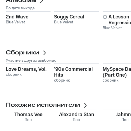
Альбомы
По дате выхода
2nd Wave
Soggy Cereal
A Lesson 
Blue Velvet
Blue Velvet
Regressi
Blue Velvet
Сборники
Участие в других альбомах
Love Dreams, Vol. 1
'90s Commercial
MySpace Da
сборник
Hits
(Part One)
сборник
сборник
Похожие исполнители
Thomas Vee
Alexandra Stan
Jahmm
Поп
Поп
Поп