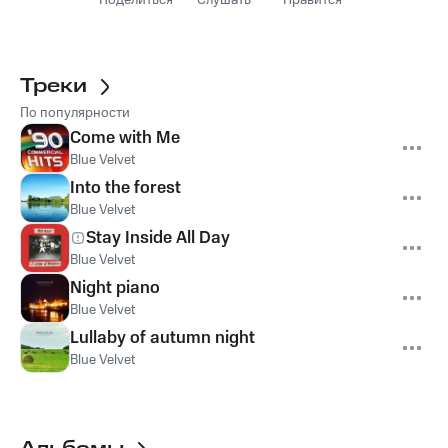
Поделиться
Слушать
Нравится
Треки
По популярности
Come with Me
Blue Velvet
Into the forest
Blue Velvet
Stay Inside All Day
Blue Velvet
Night piano
Blue Velvet
Lullaby of autumn night
Blue Velvet