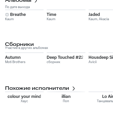
Альбомы
По дате выхода
Breathe
Time
Jaded
Kaum
Kaum
Kaum
,
Akacia
Сборники
Участие в других альбомах
Autumn
Deep Touched #22
Housdeep Si
Moti Brothers
сборник
Avicii
Похожие исполнители
colour your mind
illian
Lo Ai
Хаус
Поп
Танцевал