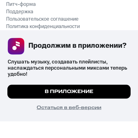
Питч-форма
Поддержка
Пользовательское соглашение
Политика конфиденциальности
Рекомендательные технологии
Продолжим в приложении? 
СКАЧАТЬ ПРИЛОЖЕНИЕ
Слушать музыку, создавать плейлисты, 
наслаждаться персональными миксами теперь 
удобно!
Незаконное потребление наркотических средств,
психотропных веществ, их аналогов причиняет вред здоровью,
Мы используем куки, чтобы на сайте все
В ПРИЛОЖЕНИЕ
их незаконный оборот запрещён и влечёт установленную
работало.
Подробнее
законодательством ответственность.
© 2026 ООО «КИОН».
ПОНЯТНО
Остаться в веб-версии
Все права защищены
18+
Главная
В приложение
Избранное