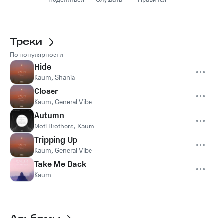
Поделиться
Слушать
Нравится
Треки
По популярности
Hide
Kaum
,
Shania
Closer
Kaum
,
General Vibe
Autumn
Moti Brothers
,
Kaum
Tripping Up
Kaum
,
General Vibe
Take Me Back
Kaum