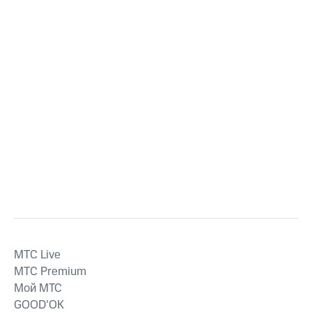
MTС Live
MTС Premium
Мой МТС
GOOD’OK