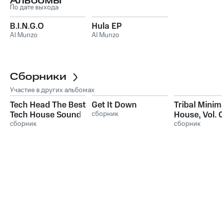
Альбомы
По дате выхода
B.I.N.G.O
Hula EP
Al Munzo
Al Munzo
Сборники
Участие в других альбомах
Tech Head The Best
Get It Down
Tribal Minim
Tech House Sound,
сборник
House, Vol. 
Vol. 7
сборник
сборник