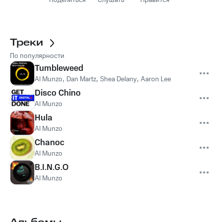
Поделиться
Слушать
Нравится
Треки
По популярности
Tumbleweed
Al Munzo
,
Dan Martz
,
Shea Delany
,
Aaron Lee
Disco Chino
Al Munzo
Hula
Al Munzo
Chanoc
Al Munzo
B.I.N.G.O
Al Munzo