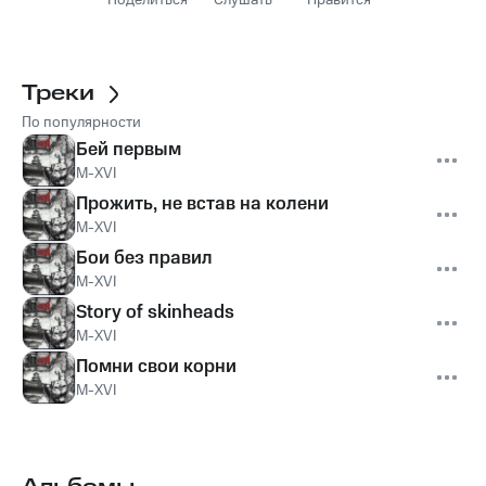
Поделиться
Слушать
Нравится
Треки
По популярности
Бей первым
M-XVI
Прожить, не встав на колени
M-XVI
Бои без правил
M-XVI
Story of skinheads
M-XVI
Помни свои корни
M-XVI