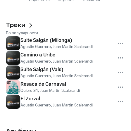
Поделиться
Слушать
Нравится
Треки
По популярности
Suite Salgán (Milonga)
Agustin Guerrero
,
Juan Martín Scalerandi
Camino a Uribe
Agustin Guerrero
,
Juan Martín Scalerandi
Suite Salgán (Vals)
Agustin Guerrero
,
Juan Martín Scalerandi
Resaca de Carnaval
Quiero 24
,
Juan Martín Scalerandi
El Zorzal
Agustin Guerrero
,
Juan Martín Scalerandi