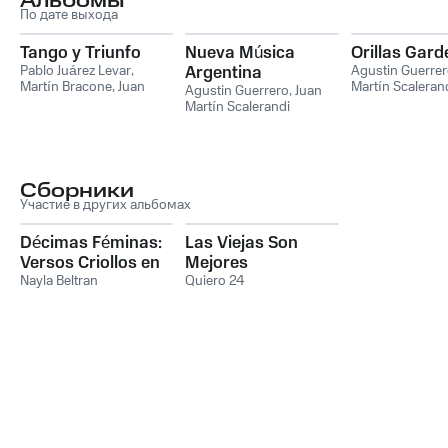
Альбомы
По дате выхода
Tango y Triunfo
Nueva Música
Orillas Gard
Pablo Juárez Levar
,
Argentina
Agustin Guerre
Martín Bracone
,
Juan
Martín Scaleran
Agustin Guerrero
,
Juan
Martín Scalerandi
Capitano
Martín Scalerandi
Сборники
Участие в других альбомах
Décimas Féminas:
Las Viejas Son
Versos Criollos en
Mejores
Clave Feminista
Nayla Beltran
Quiero 24