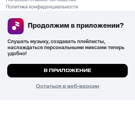
Политика конфиденциальности
Рекомендательные технологии
Продолжим в приложении? 
СКАЧАТЬ ПРИЛОЖЕНИЕ
Слушать музыку, создавать плейлисты, 
наслаждаться персональными миксами теперь 
удобно!
Незаконное потребление наркотических средств,
психотропных веществ, их аналогов причиняет вред здоровью,
Мы используем куки, чтобы на сайте все
В ПРИЛОЖЕНИЕ
их незаконный оборот запрещён и влечёт установленную
работало.
Подробнее
законодательством ответственность.
© 2026 ООО «КИОН».
ПОНЯТНО
Остаться в веб-версии
Все права защищены
18+
Главная
В приложение
Избранное