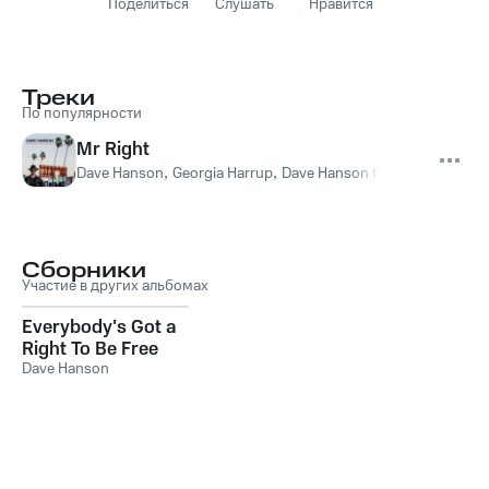
Поделиться
Слушать
Нравится
Треки
По популярности
Mr Right
Dave Hanson
,
Georgia Harrup
,
Dave Hanson feat. Georgia Har
Сборники
Участие в других альбомах
Everybody's Got a
Right To Be Free
Dave Hanson