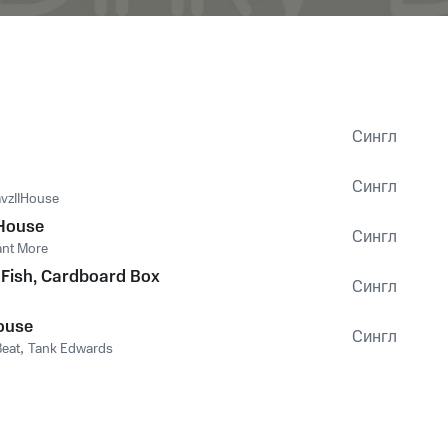
Сингл
Сингл
avzIIHouse
 House
Сингл
nt More
ig Fish, Cardboard Box
Сингл
ouse
Сингл
Beat
,
Tank Edwards