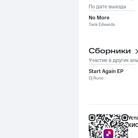
По дате выхода
No More
Tank Edwards
Сборники
Участие в других ал
Start Again EP
Dj Runo
Уст
КИО