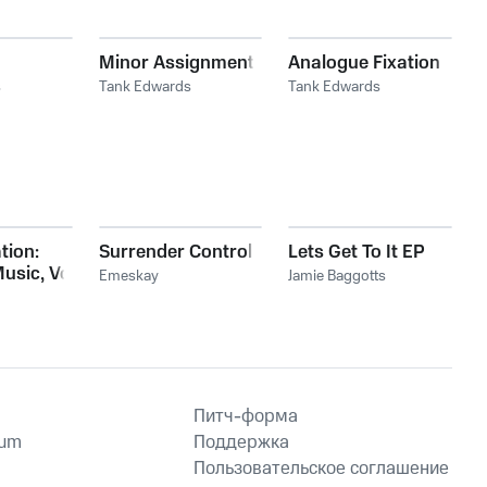
Minor Assignment
Analogue Fixation
s
Tank Edwards
Tank Edwards
tion:
Surrender Control
Lets Get To It EP
usic, Vol.
Emeskay
Jamie Baggotts
Питч-форма
ium
Поддержка
Пользовательское соглашение