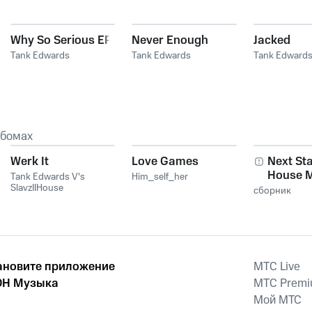
Why So Serious EP
Never Enough
Jacked
Tank Edwards
Tank Edwards
Tank Edward
ьбомах
Werk It
Love Games
Next Sta
House M
Tank Edwards V's
Him_self_her
SlavzIIHouse
24
сборник
ановите приложение
MTС Live
Н Музыка
MTС Prem
Мой МТС