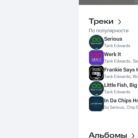
Треки
По популярности
Serious
Tank Edwards
Werk It
Tank Edwards
,
Sl
Frankie Says
Tank Edwards
,
Wa
Little Fish, B
Tank Edwards
In Da Chips H
So Serious
,
Chip 
Альбомы