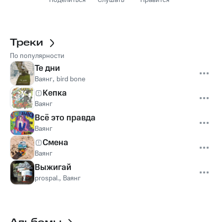
Поделиться
Слушать
Нравится
Треки
По популярности
Те дни
Ваянг
,
bird bone
Кепка
Ваянг
Всё это правда
Ваянг
Смена
Ваянг
Выжигай
prospal.
,
Ваянг