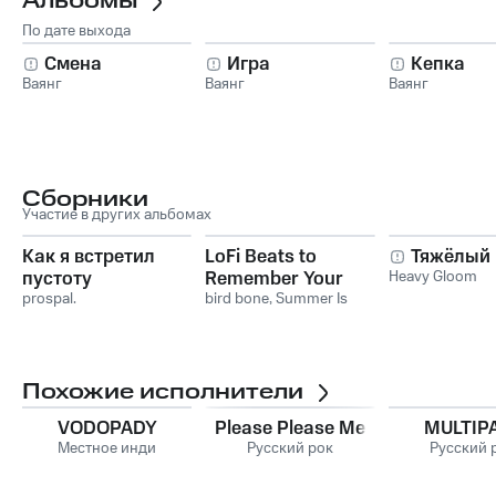
Альбомы
По дате выхода
Смена
Игра
Кепка
Ваянг
Ваянг
Ваянг
Сборники
Участие в других альбомах
Как я встретил
LoFi Beats to
Тяжёлый
пустоту
Remember Your
Heavy Gloom
prospal.
Childhood
bird bone
,
Summer Is
Mistakes To
Похожие исполнители
VODOPADY
Please Please Me
MULTIP
Местное инди
Русский рок
Русский 