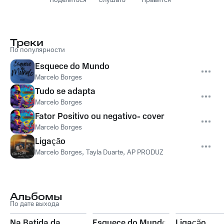
Поделиться
Слушать
Нравится
Треки
По популярности
Esquece do Mundo
Marcelo Borges
Tudo se adapta
Marcelo Borges
Fator Positivo ou negativo- cover
Marcelo Borges
Ligação
Marcelo Borges
,
Tayla Duarte
,
AP PRODUZ
Альбомы
По дате выхода
Na Batida da
Esquece do Mundo
Ligação