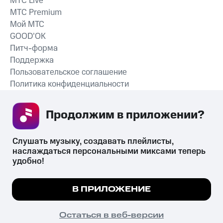
MTС Live
MTС Premium
Мой МТС
GOOD’OK
Питч-форма
Поддержка
Пользовательское соглашение
Политика конфиденциальности
Рекомендательные технологии
Продолжим в приложении? 
СКАЧАТЬ ПРИЛОЖЕНИЕ
Слушать музыку, создавать плейлисты, 
наслаждаться персональными миксами теперь 
удобно!
Незаконное потребление наркотических средств,
психотропных веществ, их аналогов причиняет вред здоровью,
Мы используем куки, чтобы на сайте все
В ПРИЛОЖЕНИЕ
их незаконный оборот запрещён и влечёт установленную
работало.
Подробнее
законодательством ответственность.
© 2026 ООО «КИОН».
ПОНЯТНО
Остаться в веб-версии
Все права защищены
18+