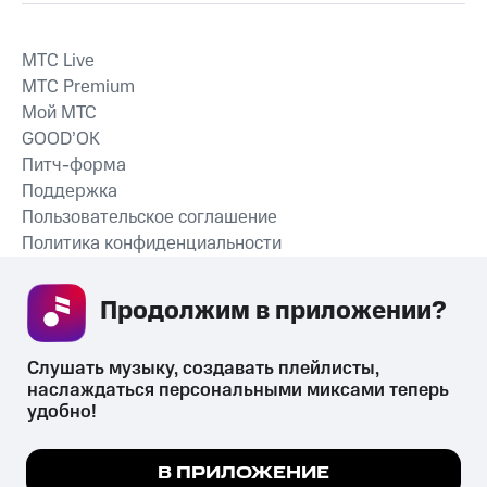
MTС Live
MTС Premium
Мой МТС
GOOD’OK
Питч-форма
Поддержка
Пользовательское соглашение
Политика конфиденциальности
Рекомендательные технологии
Продолжим в приложении? 
СКАЧАТЬ ПРИЛОЖЕНИЕ
Слушать музыку, создавать плейлисты, 
наслаждаться персональными миксами теперь 
удобно!
Незаконное потребление наркотических средств,
психотропных веществ, их аналогов причиняет вред здоровью,
Мы используем куки, чтобы на сайте все
В ПРИЛОЖЕНИЕ
их незаконный оборот запрещён и влечёт установленную