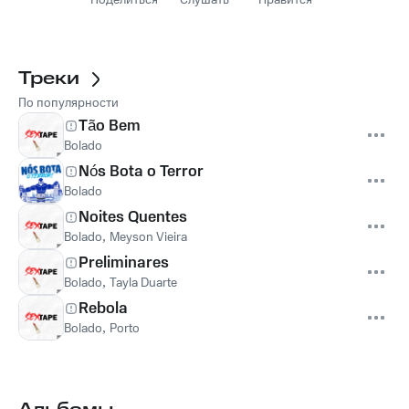
Поделиться
Слушать
Нравится
Треки
По популярности
Tão Bem
Bolado
Nós Bota o Terror
Bolado
Noites Quentes
Bolado
,
Meyson Vieira
Preliminares
Bolado
,
Tayla Duarte
Rebola
Bolado
,
Porto