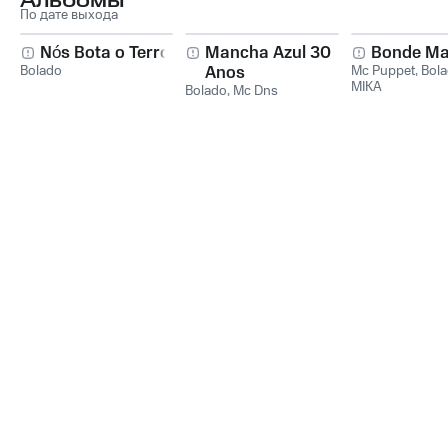
Альбомы
По дате выхода
Nós Bota o Terror
Mancha Azul 30
Bonde Ma
Bolado
Anos
Mc Puppet
,
Bol
MIKA
Bolado
,
Mc Dns