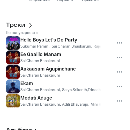
Поделиться
Слушать
Нравится
Треки
По популярности
Hello Boys Let's Do Party
Sukumar Pammi
,
Sai Charan Bhaskaruni
,
Rajesh Lokanadam
Ee Gaalilo Manam
Sai Charan Bhaskaruni
Aakaasam Agupinchane
Sai Charan Bhaskaruni
Ekam
Sai Charan Bhaskaruni
,
Satya Srikanth,Trinadh Mantena
Modati Aduge
Sai Charan Bhaskaruni
,
Aditi Bhavaraju
,
Mihi Raamesh
,
Kumar