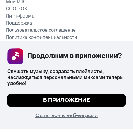
Мой МТС
GOOD’OK
Питч-форма
Поддержка
Пользовательское соглашение
Политика конфиденциальности
Рекомендательные технологии
Продолжим в приложении? 
СКАЧАТЬ ПРИЛОЖЕНИЕ
Слушать музыку, создавать плейлисты, 
наслаждаться персональными миксами теперь 
удобно!
Незаконное потребление наркотических средств,
психотропных веществ, их аналогов причиняет вред здоровью,
Мы используем куки, чтобы на сайте все
В ПРИЛОЖЕНИЕ
их незаконный оборот запрещён и влечёт установленную
работало.
Подробнее
законодательством ответственность.
© 2026 ООО «КИОН».
ПОНЯТНО
Остаться в веб-версии
Все права защищены
18+
Главная
В приложение
Избранное