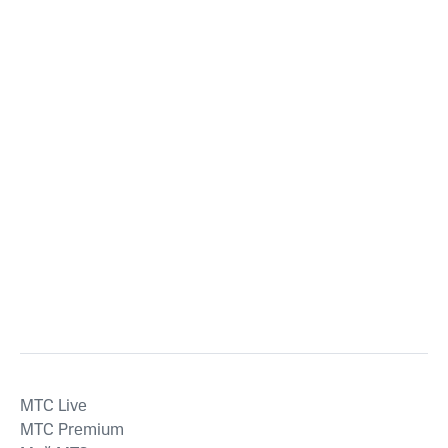
MTС Live
MTС Premium