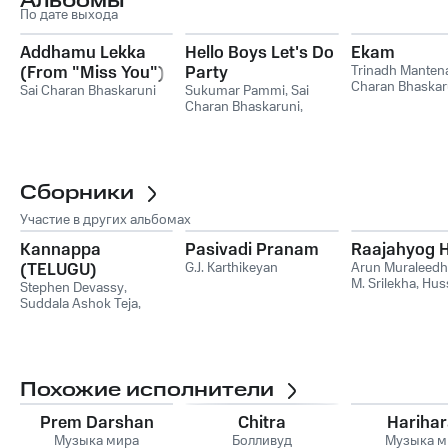
Альбомы
По дате выхода
Addhamu Lekka
Hello Boys Let's Do
Ekam
(From "Miss You")
Party
Trinadh Manten
Charan Bhaskar
Sai Charan Bhaskaruni
Sukumar Pammi
,
Sai
Satya Srikanth
Charan Bhaskaruni
,
Rajesh Lokanadam
Сборники
Участие в других альбомах
Kannappa
Pasivadi Pranam
Raajahyog H
(TELUGU)
G.J. Karthikeyan
Arun Muraleedh
M. Srilekha
,
Hus
Stephen Devassy
,
Atul Srigiri
,
Han
Suddala Ashok Teja
,
Ramajogayya Sastry
,
Mani Sharma
Похожие исполнители
Prem Darshan
Chitra
Hariha
Музыка мира
Болливуд
Музыка м