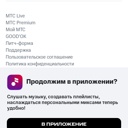
MTС Live
MTС Premium
Мой МТС
GOOD’OK
Питч-форма
Поддержка
Пользовательское соглашение
Политика конфиденциальности
Рекомендательные технологии
Продолжим в приложении? 
СКАЧАТЬ ПРИЛОЖЕНИЕ
Слушать музыку, создавать плейлисты, 
наслаждаться персональными миксами теперь 
удобно!
Незаконное потребление наркотических средств,
психотропных веществ, их аналогов причиняет вред здоровью,
Мы используем куки, чтобы на сайте все
В ПРИЛОЖЕНИЕ
их незаконный оборот запрещён и влечёт установленную