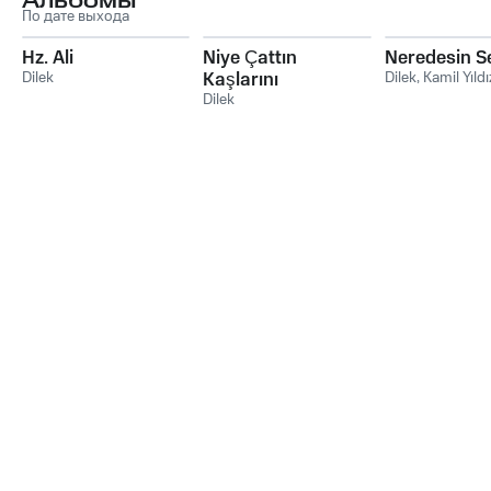
Альбомы
По дате выхода
Hz. Ali
Niye Çattın
Neredesin S
Dilek
Kaşlarını
Dilek
,
Kamil Yıldı
Dilek