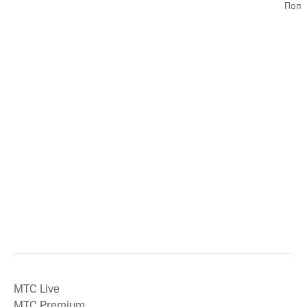
Поп
MTС Live
MTС Premium