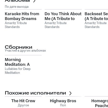
Альбомы
По дате выхода
Karaoke Hits from
Do You Think About
Backseat S
Bombay Dreams
Me (A Tribute to
(A Tribute to
Ameritz Tribute
Carrie Underwood)
Ameritz Tribute
Time Low)
Ameritz Tribute
Standards
Standards
Standards
Сборники
Участие в других альбомах
Morning
Meditation: A
Peaceful Way to
Lullabies for Deep
Meditation
Start Your Day
Похожие исполнители
The Hit Crew
Highway Bros
Homegr
Другое
Поп
Peach