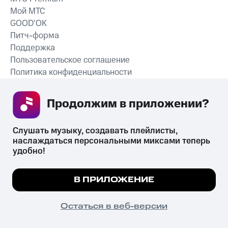
Мой МТС
GOOD’OK
Питч-форма
Поддержка
Пользовательское соглашение
Политика конфиденциальности
Рекомендательные технологии
Продолжим в приложении? 
СКАЧАТЬ ПРИЛОЖЕНИЕ
Слушать музыку, создавать плейлисты, 
наслаждаться персональными миксами теперь 
удобно!
Незаконное потребление наркотических средств,
психотропных веществ, их аналогов причиняет вред здоровью,
Мы используем куки, чтобы на сайте все
В ПРИЛОЖЕНИЕ
их незаконный оборот запрещён и влечёт установленную
работало.
Подробнее
законодательством ответственность.
© 2026 ООО «КИОН».
ПОНЯТНО
Остаться в веб-версии
Все права защищены
18+
Главная
В приложение
Избранное