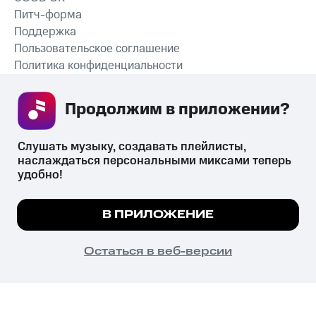
Питч-форма
Поддержка
Пользовательское соглашение
Политика конфиденциальности
Рекомендательные технологии
Продолжим в приложении? 
СКАЧАТЬ ПРИЛОЖЕНИЕ
Слушать музыку, создавать плейлисты, 
наслаждаться персональными миксами теперь 
удобно!
Незаконное потребление наркотических средств,
психотропных веществ, их аналогов причиняет вред здоровью,
Мы используем куки, чтобы на сайте все
В ПРИЛОЖЕНИЕ
их незаконный оборот запрещён и влечёт установленную
работало.
Подробнее
законодательством ответственность.
© 2026 ООО «КИОН».
ПОНЯТНО
Остаться в веб-версии
Все права защищены
18+
Главная
В приложение
Избранное