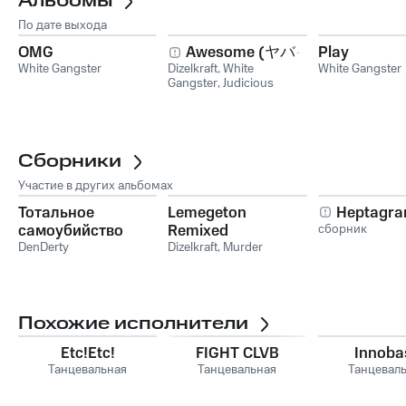
Альбомы
По дате выхода
OMG
Awesome (ヤバイ)
Play
White Gangster
Dizelkraft
,
White
White Gangster
Gangster
,
Judicious
Broski
Сборники
Участие в других альбомах
Тотальное
Lemegeton
Heptagram
самоубийство
Remixed
сборник
Remixes
DenDerty
Dizelkraft
,
Murder
Похожие исполнители
Etc!Etc!
FIGHT CLVB
Innoba
Танцевальная
Танцевальная
Танцевал