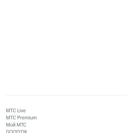
MTС Live
MTС Premium
Мой МТС
GOOD’OK