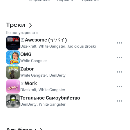
Поделиться
Слушать
Нравится
Треки
По популярности
Awesome (ヤバイ)
Dizelkraft
,
White Gangster
,
Judicious Broski
OMG
White Gangster
Zabor
White Gangster
,
DenDerty
Work
Dizelkraft
,
White Gangster
Тотальное Самоубийство
DenDerty
,
White Gangster