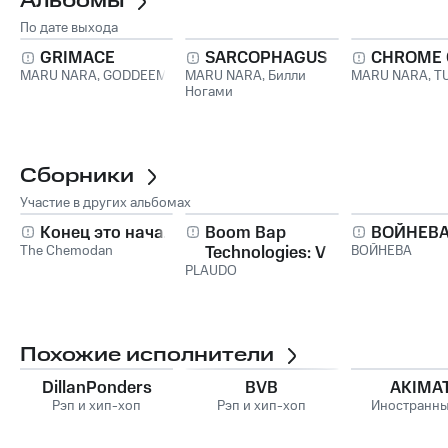
Альбомы
По дате выхода
GRIMACE
SARCOPHAGUS
CHROME 
MARU NARA
,
GODDEEM
MARU NARA
,
Билли
MARU NARA
,
T
Ногами
Сборники
Участие в других альбомах
Конец это начало
Boom Bap
ВОЙНЕВ
The Chemodan
Technologies: V
ВОЙНЕВА
PLAUDO
Похожие исполнители
DillanPonders
BVB
AKIMA
Рэп и хип-хоп
Рэп и хип-хоп
Иностранны