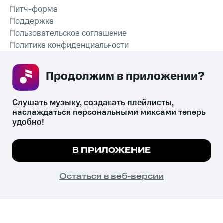
Питч-форма
Поддержка
Пользовательское соглашение
Политика конфиденциальности
Рекомендательные технологии
Продолжим в приложении? 
СКАЧАТЬ ПРИЛОЖЕНИЕ
Слушать музыку, создавать плейлисты, 
наслаждаться персональными миксами теперь 
удобно!
Незаконное потребление наркотических средств,
психотропных веществ, их аналогов причиняет вред здоровью,
Мы используем куки, чтобы на сайте все
В ПРИЛОЖЕНИЕ
их незаконный оборот запрещён и влечёт установленную
работало.
Подробнее
законодательством ответственность.
© 2026 ООО «КИОН».
ПОНЯТНО
Остаться в веб-версии
Все права защищены
18+
Главная
В приложение
Избранное