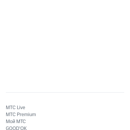
MTС Live
MTС Premium
Мой МТС
GOOD’OK