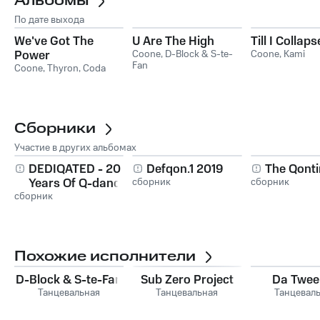
Альбомы
По дате выхода
We've Got The
U Are The High
Till I Collaps
Power
Coone
,
D-Block & S-te-
Coone
,
Kami
Fan
Coone
,
Thyron
,
Coda
Сборники
Участие в других альбомах
DEDIQATED - 20
Defqon.1 2019
The Qonti
Years Of Q-dance
сборник
сборник
сборник
Похожие исполнители
D-Block & S-te-Fan
Sub Zero Project
Da Twee
Танцевальная
Танцевальная
Танцевал