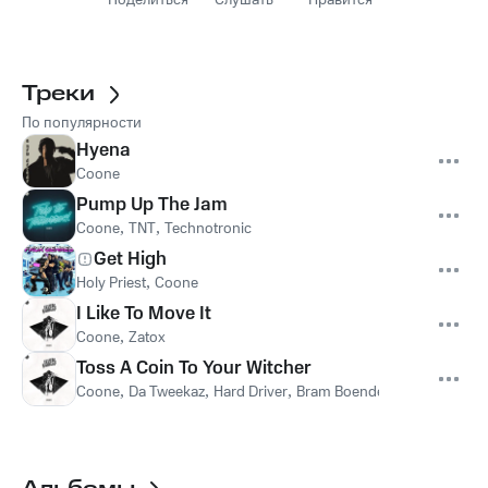
Поделиться
Слушать
Нравится
Треки
По популярности
Hyena
Coone
Pump Up The Jam
Coone
,
TNT
,
Technotronic
Get High
Holy Priest
,
Coone
I Like To Move It
Coone
,
Zatox
Toss A Coin To Your Witcher
Coone
,
Da Tweekaz
,
Hard Driver
,
Bram Boender