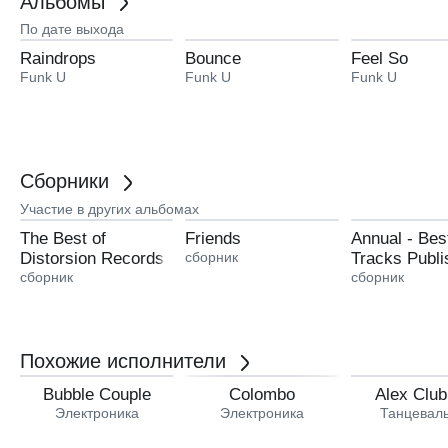
Альбомы
По дате выхода
Raindrops
Bounce
Feel So
Funk U
Funk U
Funk U
Сборники
Участие в других альбомах
The Best of
Friends
Annual - Bes
Distorsion Records
сборник
Tracks Publi
сборник
By Spektra i
сборник
Похожие исполнители
Bubble Couple
Colombo
Alex Club
Электроника
Электроника
Танцевал