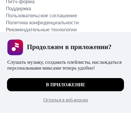
Питч-форма
Поддержка
Пользовательское соглашение
Политика конфиденциальности
Рекомендательные технологии
СКАЧАТЬ ПРИЛОЖЕНИЕ
Продолжим в приложении? 
Слушать музыку, создавать плейлисты, наслаждаться 
персональными миксами теперь удобно!
Незаконное потребление наркотических средств,
психотропных веществ, их аналогов причиняет вред
Мы используем куки, чтобы на сайте все
В ПРИЛОЖЕНИЕ
здоровью, их незаконный оборот запрещён и влечёт
работало.
Подробнее
установленную законодательством ответственность.
© 2026 ООО «КИОН».
ПОНЯТНО
Остаться в веб-версии
Все права защищены
18+
Главная
В приложение
Избранное