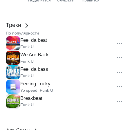
Поделиться
Слушать
Нравится
Треки
По популярности
Feel da beat
Funk U
We Are Back
Funk U
Feel da bass
Funk U
Feeling Lucky
,
Yo speed
Funk U
Breakbeat
Funk U