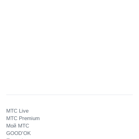
MTС Live
MTС Premium
Мой МТС
GOOD’OK