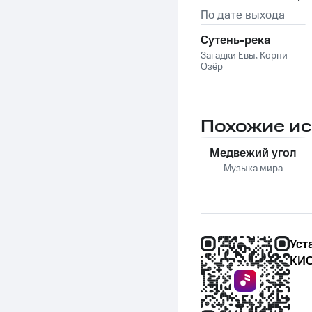
По дате выхода
Сутень-река
Загадки Евы
,
Корни
Озёр
Похожие и
Медвежий угол
Музыка мира
Уст
КИО