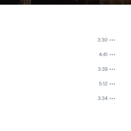
3:30
4:41
а
3:39
5:12
а
3:34