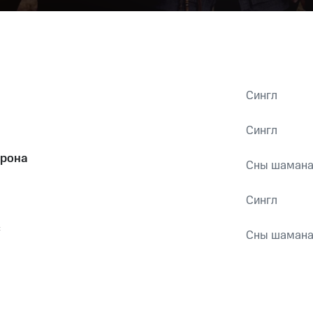
Сингл
Сингл
орона
Сны шаман
Сингл
с
Сны шаман