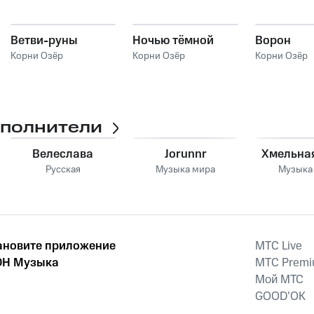
Ветви-руны
Ночью тёмной
Ворон
Корни Озёр
Корни Озёр
Корни Озёр
сполнители
Велеслава
Jorunnr
Хмельна
Русская
Музыка мира
Музыка
ановите приложение
MTС Live
Н Музыка
MTС Prem
Мой МТС
GOOD’OK