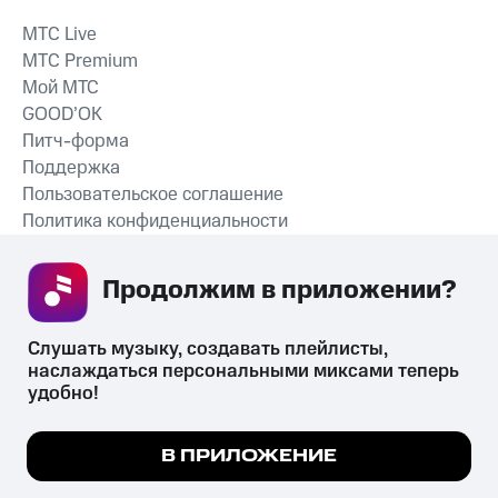
MTС Live
MTС Premium
Мой МТС
GOOD’OK
Питч-форма
Поддержка
Пользовательское соглашение
Политика конфиденциальности
Рекомендательные технологии
Продолжим в приложении? 
СКАЧАТЬ ПРИЛОЖЕНИЕ
Слушать музыку, создавать плейлисты, 
наслаждаться персональными миксами теперь 
удобно!
Незаконное потребление наркотических средств,
психотропных веществ, их аналогов причиняет вред здоровью,
Мы используем куки, чтобы на сайте все
В ПРИЛОЖЕНИЕ
их незаконный оборот запрещён и влечёт установленную
работало.
Подробнее
законодательством ответственность.