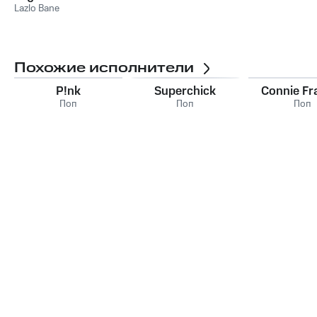
Lazlo Bane
Похожие исполнители
P!nk
Superchick
Connie Fr
Поп
Поп
Поп