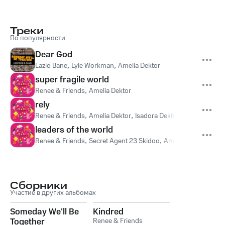
Треки
По популярности
Dear God
Lazlo Bane
,
Lyle Workman
,
Amelia Dektor
super fragile world
Renee & Friends
,
Amelia Dektor
rely
Renee & Friends
,
Amelia Dektor
,
Isadora Dektor
leaders of the world
Renee & Friends
,
Secret Agent 23 Skidoo
,
Amelia Dektor
,
Addi
Сборники
Участие в других альбомах
Someday We'll Be
Kindred
Together
Renee & Friends