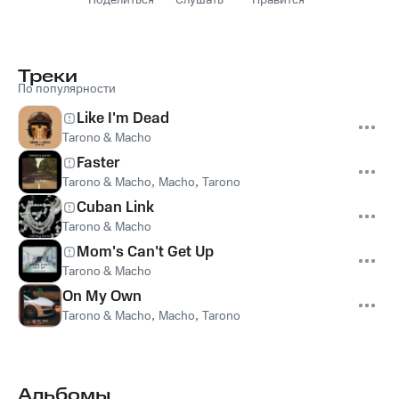
Поделиться
Слушать
Нравится
Треки
По популярности
Like I'm Dead
Tarono & Macho
Faster
Tarono & Macho
,
Macho
,
Tarono
Cuban Link
Tarono & Macho
Mom's Can't Get Up
Tarono & Macho
On My Own
Tarono & Macho
,
Macho
,
Tarono
Альбомы