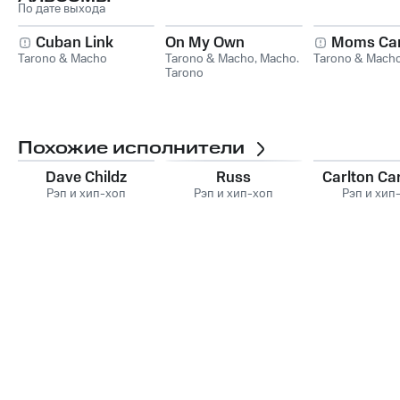
По дате выхода
Cuban Link
On My Own
Moms Can
Tarono & Macho
Tarono & Macho
,
Macho
,
Tarono & Mach
Tarono
Похожие исполнители
Dave Childz
Russ
Carlton Ca
Рэп и хип-хоп
Рэп и хип-хоп
Рэп и хип