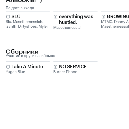
Альбомы
По дате выхода
SLÜ
everything was
GROWING
Slu
,
Masethemessiah
,
hustled.
MTMC
,
Danny Al
.svnth
,
Dirtyshoes
,
Myles
Masethemessia
Masethemessiah
Hood
,
Praxeye
Early Rebel
Сборники
Участие в других альбомах
Take A Minute
NO SERVICE
Yugen Blue
Burner Phone