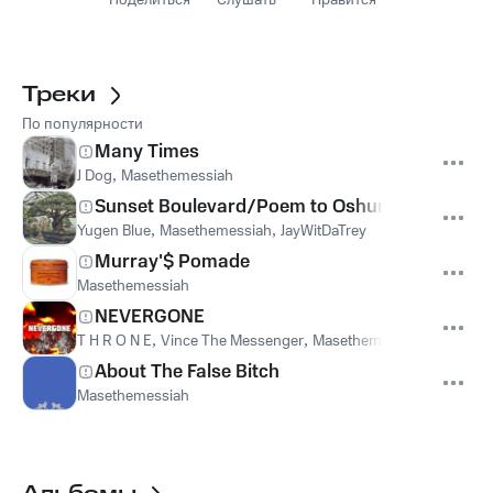
Поделиться
Слушать
Нравится
Треки
По популярности
Many Times
J Dog
,
Masethemessiah
Sunset Boulevard/Poem to Oshun
Yugen Blue
,
Masethemessiah
,
JayWitDaTrey
Murray'$ Pomade
Masethemessiah
NEVERGONE
T H R O N E
,
Vince The Messenger
,
Masethemessiah
About The False Bitch
Masethemessiah