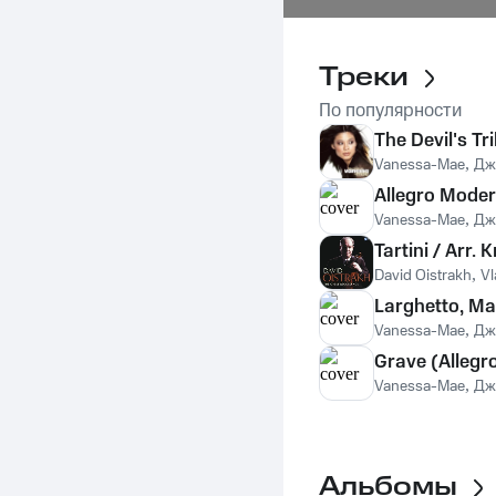
Треки
По популярности
The Devil's Tri
Vanessa-Mae
,
Дж
Allegro Modera
Vanessa-Mae
,
Дж
Tartini / Arr. 
David Oistrakh
,
Vl
Larghetto, Ma 
Vanessa-Mae
,
Дж
Grave (Allegro
Vanessa-Mae
,
Дж
Альбомы