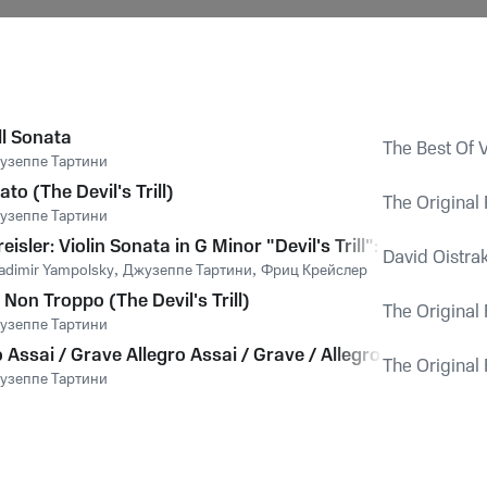
ll Sonata
The Best Of
узеппе Тартини
to (The Devil's Trill)
The Original 
узеппе Тартини
Kreisler: Violin Sonata in G Minor "Devil's Trill": II. Allegro
David Oistra
adimir Yampolsky
,
Джузеппе Тартини
,
Фриц Крейслер
Non Troppo (The Devil's Trill)
The Original 
узеппе Тартини
 Assai / Grave Allegro Assai / Grave / Allegro Assai Cade
The Original 
узеппе Тартини