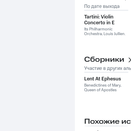
По дате выхода
Tartini: Violin
Concerto in E
Major, D. 53: II.
Its Philharmonic
Adagio
Orchestra
,
Louis Jullien
,
Paul Michael Levy
,
Sofia
Linetti
,
Джузеппе
Тартини
Сборники
Участие в других ал
Lent At Ephesus
Benedictines of Mary,
Queen of Apostles
Похожие и