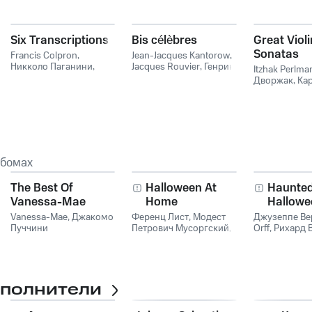
Six Transcriptions
Bis célèbres
Great Violi
Sonatas
Francis Colpron
,
Jean-Jacques Kantorow
,
Никколо Паганини
,
Jacques Rouvier
,
Генрик
Itzhak Perlma
Георг Филипп Телеман
,
Венявский
,
Никколо
Дворжак
,
Ка
Марен Маре
,
Johann
Паганини
,
Джузеппе
Эммануил Ба
Sebastian Bach
,
Тартини
,
Камиль Сен-
Франк
,
Джуз
Джузеппе Тартини
Санс
Тартини
,
Jean
Leclair
,
Johann
Goldberg
,
Pie
Domenico Par
ьбомах
The Best Of
Halloween At
Haunte
Vanessa-Mae
Home
Hallowe
Vanessa-Mae
,
Джакомо
Ференц Лист
,
Модест
Джузеппе Ве
Пуччини
Петрович Мусоргский
,
Orff
,
Рихард 
Антонин Дворжак
сполнители