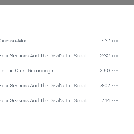
 Vanessa-Mae
3:37
Four Seasons And The Devil's Trill Sonata
2:32
. Tempo giusto della scuole tartinista
kh: The Great Recordings
2:50
Four Seasons And The Devil's Trill Sonata
3:07
nza / Andante / Largo)
Four Seasons And The Devil's Trill Sonata
7:14