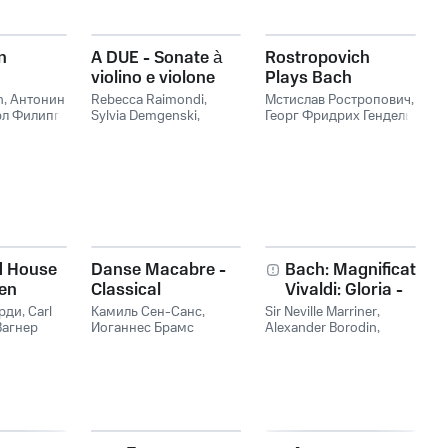
n
A DUE - Sonate à
Rostropovich
violino e violone
Plays Bach
n
,
Антонин
Rebecca Raimondi
,
Мстислав Ростропович
,
рл Филипп
Sylvia Demgenski
,
Георг Фридрих Гендель
,
х
,
Сезар
Арканджело Корелли
,
Джузеппе Тартини
,
еппе
Джузеппе Тартини
Johann Sebastian Bach
,
-Marie
Mstislav Rostropovich
 Gottlieb
tro
adies
d House
Danse Macabre -
Bach: Magnificat -
en
Classical
Vivaldi: Gloria -
Halloween Music
Handel: Water
рди
,
Carl
Камиль Сен-Санс
,
Sir Neville Marriner
,
Вагнер
Иоганнес Брамс
Alexander Borodin
Music - Mozart:
,
Антонио Вивальди
,
Toy Symphony &
Claude Debussy
,
Laudate Dominum
Эдвард Григ
,
Franz
- Boccherini:
Lehár
,
Frederick Delius
,
Joseph Haydn
Minuet - Rimsky-
Korsakov: Flight of