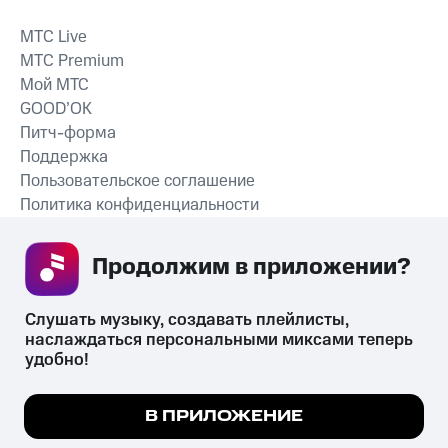
MTС Live
MTС Premium
Мой МТС
GOOD’OK
Питч-форма
Поддержка
Пользовательское соглашение
Политика конфиденциальности
Рекомендательные технологии
Продолжим в приложении? 
СКАЧАТЬ ПРИЛОЖЕНИЕ
Слушать музыку, создавать плейлисты, 
наслаждаться персональными миксами теперь 
удобно!
Незаконное потребление наркотических средств,
психотропных веществ, их аналогов причиняет вред здоровью,
Мы используем куки, чтобы на сайте все
В ПРИЛОЖЕНИЕ
их незаконный оборот запрещён и влечёт установленную
работало.
Подробнее
законодательством ответственность.