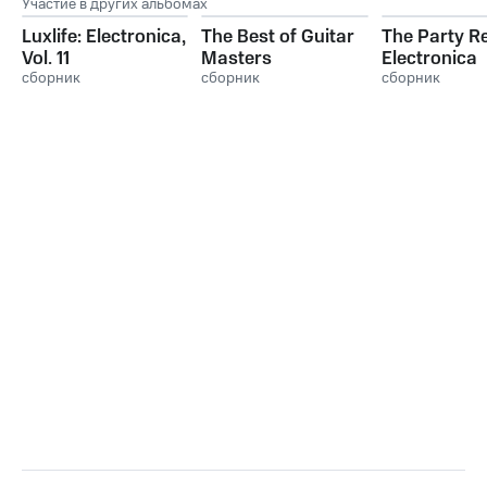
Участие в других альбомах
Luxlife: Electronica,
The Best of Guitar
The Party Re
Vol. 11
Masters
Electronica
сборник
сборник
Sessions, Vol
сборник