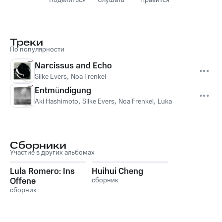
Поделиться
Слушать
Нравится
Треки
По популярности
Narcissus and Echo
Silke Evers
,
Noa Frenkel
Entmündigung
Aki Hashimoto
,
Silke Evers
,
Noa Frenkel
,
Lukas Nowok
,
Thoma
Сборники
Участие в других альбомах
Lula Romero: Ins
Huihui Cheng
Offene
сборник
сборник