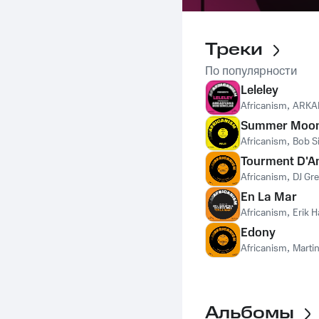
Треки
По популярности
Leleley
Africanism
,
ARKA
Summer Moo
Africanism
,
Bob S
Tourment D'
Africanism
,
DJ Gr
En La Mar
Africanism
,
Erik H
Edony
Africanism
,
Martin
Альбомы