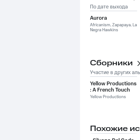
По дате выхода
Aurora
Africanism
,
Zapapaya
,
La
Negra Hawkins
Сборники
Участие в других ал
Yellow Productions
: A French Touch
by Bob Sinclar & Dj
Yellow Productions
Yellow Vol. 1
Похожие и