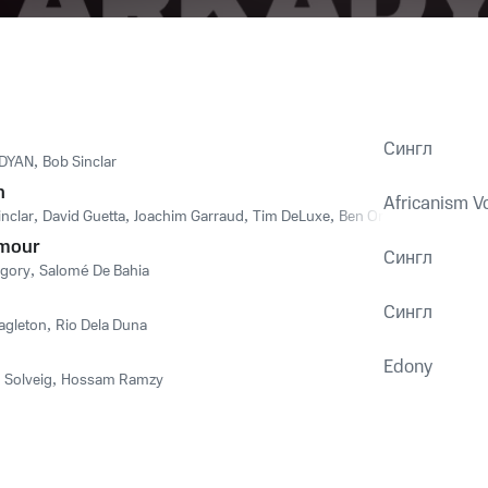
Сингл
DYAN
,
Bob Sinclar
n
Africanism Vo
inclar
,
David Guetta
,
Joachim Garraud
,
Tim DeLuxe
,
Ben Onono
Amour
Сингл
egory
,
Salomé De Bahia
Сингл
agleton
,
Rio Dela Duna
Edony
 Solveig
,
Hossam Ramzy