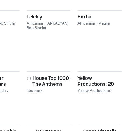
Leleley
Barba
b Sinclar
Africanism
,
ARKADYAN
,
Africanism
,
Maglia
Bob Sinclar
ar
House Top 1000 -
Yellow
ars
The Anthems
Productions: 20
Years of Music
clar
,
сборник
Yellow Productions