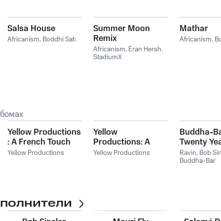
Salsa House
Summer Moon
Mathar
Remix
Africanism
,
Boddhi Satva
Africanism
,
Bo
Africanism
,
Eran Hersh
,
StadiumX
ьбомах
Yellow Productions
Yellow
Buddha-B
: A French Touch
Productions: A
Twenty Ye
by Bob Sinclar & Dj
French Touch By
Yellow Productions
Yellow Productions
Ravin
,
Bob Sin
Yellow Vol. 2
Bob Sinclar & Dj
Buddha-Bar
Yellow Vol. 3
сполнители