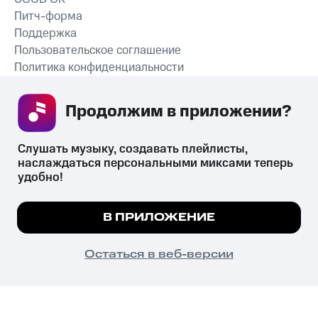
Питч-форма
Поддержка
Пользовательское соглашение
Политика конфиденциальности
Рекомендательные технологии
Продолжим в приложении? 
СКАЧАТЬ ПРИЛОЖЕНИЕ
Слушать музыку, создавать плейлисты, 
наслаждаться персональными миксами теперь 
удобно!
Незаконное потребление наркотических средств,
психотропных веществ, их аналогов причиняет вред здоровью,
Мы используем куки, чтобы на сайте все
В ПРИЛОЖЕНИЕ
их незаконный оборот запрещён и влечёт установленную
работало.
Подробнее
законодательством ответственность.
© 2026 ООО «КИОН».
ПОНЯТНО
Остаться в веб-версии
Все права защищены
18+
Главная
В приложение
Избранное