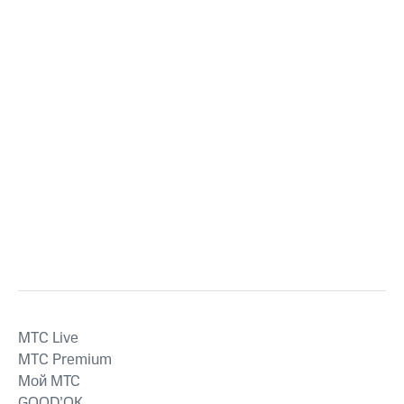
MTС Live
MTС Premium
Мой МТС
GOOD’OK