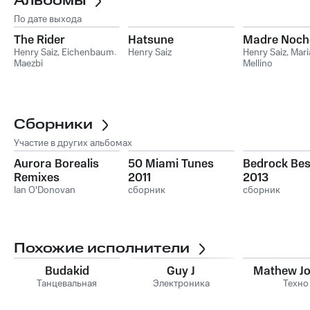
Альбомы
По дате выхода
The Rider
Hatsune
Madre Noch
Henry Saiz
,
Eichenbaum
,
Henry Saiz
Henry Saiz
,
Mari
Maezbi
Mellino
Сборники
Участие в других альбомах
Aurora Borealis
50 Miami Tunes
Bedrock Bes
Remixes
2011
2013
Ian O'Donovan
сборник
сборник
Похожие исполнители
Budakid
Guy J
Mathew J
Танцевальная
Электроника
Техно