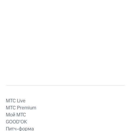
MTС Live
MTС Premium
Мой МТС
GOOD’OK
Питч-форма