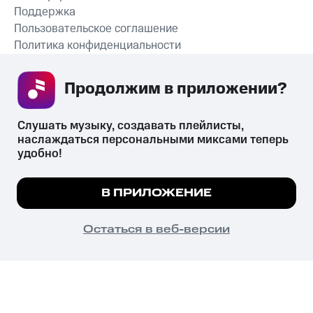
Поддержка
Пользовательское соглашение
Политика конфиденциальности
Рекомендательные технологии
Продолжим в приложении? 
СКАЧАТЬ ПРИЛОЖЕНИЕ
Слушать музыку, создавать плейлисты, 
наслаждаться персональными миксами теперь 
удобно!
Незаконное потребление наркотических средств,
психотропных веществ, их аналогов причиняет вред здоровью,
Мы используем куки, чтобы на сайте все
В ПРИЛОЖЕНИЕ
их незаконный оборот запрещён и влечёт установленную
работало.
Подробнее
законодательством ответственность.
© 2026 ООО «КИОН».
ПОНЯТНО
Остаться в веб-версии
Все права защищены
18+
Главная
В приложение
Избранное