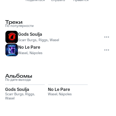
Поделиться
Слушать
Нравится
Треки
По популярности
Gods Soulja
Scarr Burgs
,
Riggs
,
Wasel
No Le Pare
Wasel
,
Nápoles
Альбомы
По дате выхода
Gods Soulja
No Le Pare
Scarr Burgs
,
Riggs
,
Wasel
,
Nápoles
Wasel