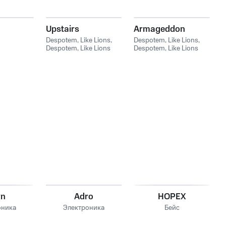
Upstairs
Armageddon
Despotem
,
Like Lions
,
Despotem
,
Like Lions
,
Despotem, Like Lions
Despotem, Like Lions
vn
Adro
HOPEX
оника
Электроника
Бейс