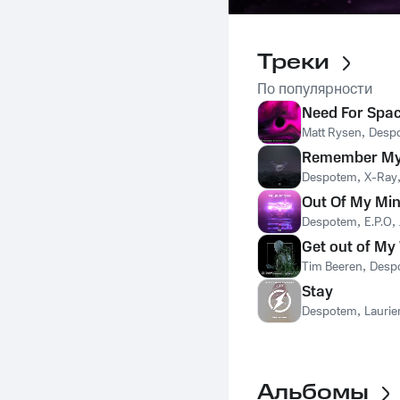
Треки
По популярности
Need For Spa
Matt Rysen
,
Desp
Remember M
Despotem
,
X-Ray
Out Of My Mi
Despotem
,
E.P.O
,
Get out of My
Tim Beeren
,
Desp
Stay
Despotem
,
Laurie
Альбомы