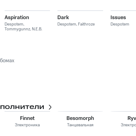
Aspiration
Dark
Issues
Despotem
,
Despotem
,
Faithroze
Despotem
Tommygunnz
,
N.E.B.
ьбомах
сполнители
Finnet
Besomorph
Ry
Электроника
Танцевальная
Электр