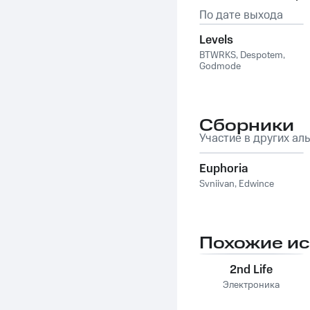
По дате выхода
Levels
BTWRKS
,
Despotem
,
Godmode
Сборники
Участие в других ал
Euphoria
Svniivan
,
Edwince
Похожие и
2nd Life
Электроника