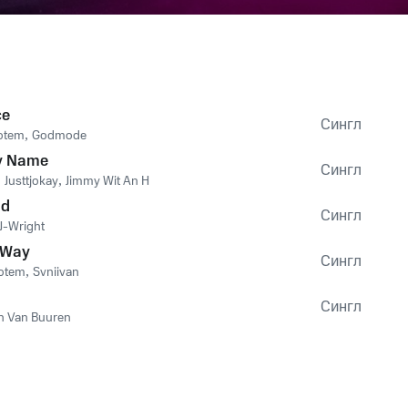
ce
Сингл
otem
,
Godmode
y Name
Сингл
,
Justtjokay
,
Jimmy Wit An H
nd
Сингл
J-Wright
 Way
Сингл
otem
,
Svniivan
Сингл
n Van Buuren