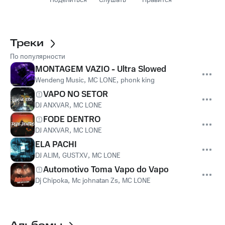
Поделиться
Слушать
Нравится
Треки
По популярности
MONTAGEM VAZIO - Ultra Slowed
Wendeng Music
,
MC LONE
,
phonk king
VAPO NO SETOR
DJ ANXVAR
,
MC LONE
FODE DENTRO
DJ ANXVAR
,
MC LONE
ELA PACHI
DJ ALIM
,
GUSTXV
,
MC LONE
Automotivo Toma Vapo do Vapo
Dj Chipoka
,
Mc johnatan Zs
,
MC LONE