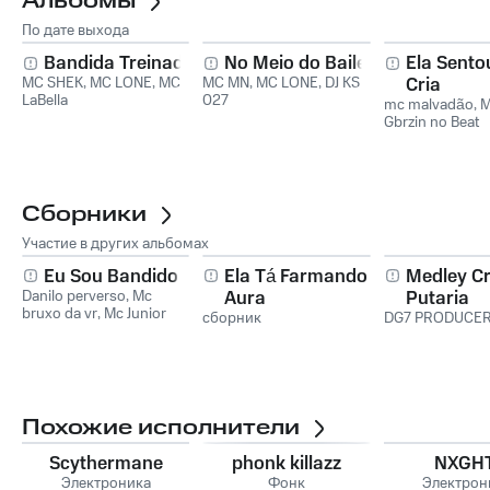
Альбомы
По дате выхода
Bandida Treinada
No Meio do Baile
Ela Sento
MC SHEK
,
MC LONE
,
MC
MC MN
,
MC LONE
,
DJ KS
Cria
LaBella
027
mc malvadão
,
M
Gbrzin no Beat
Сборники
Участие в других альбомах
Eu Sou Bandido
Ela Tá Farmando
Medley C
Danilo perverso
,
Mc
Aura
Putaria
bruxo da vr
,
Mc Junior
сборник
DG7 PRODUCE
Novamente
Похожие исполнители
Scythermane
phonk killazz
NXGHT
Электроника
Фонк
Электрон