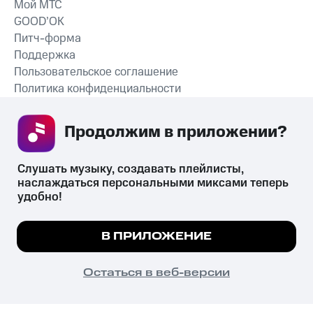
Мой МТС
GOOD’OK
Питч-форма
Поддержка
Пользовательское соглашение
Политика конфиденциальности
Рекомендательные технологии
Продолжим в приложении? 
СКАЧАТЬ ПРИЛОЖЕНИЕ
Слушать музыку, создавать плейлисты, 
наслаждаться персональными миксами теперь 
удобно!
Незаконное потребление наркотических средств,
психотропных веществ, их аналогов причиняет вред здоровью,
Мы используем куки, чтобы на сайте все
В ПРИЛОЖЕНИЕ
их незаконный оборот запрещён и влечёт установленную
работало.
Подробнее
законодательством ответственность.
© 2026 ООО «КИОН».
ПОНЯТНО
Остаться в веб-версии
Все права защищены
18+
Главная
В приложение
Избранное