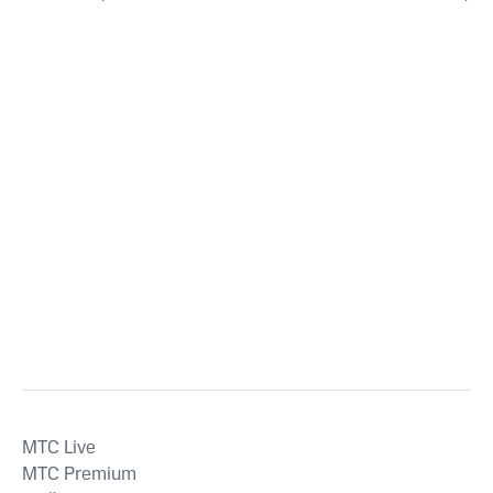
MTС Live
MTС Premium