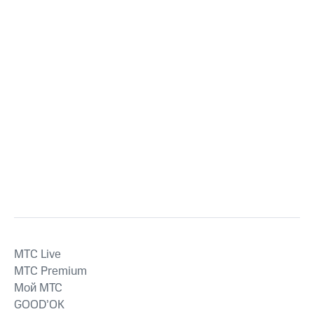
MTС Live
MTС Premium
Мой МТС
GOOD’OK