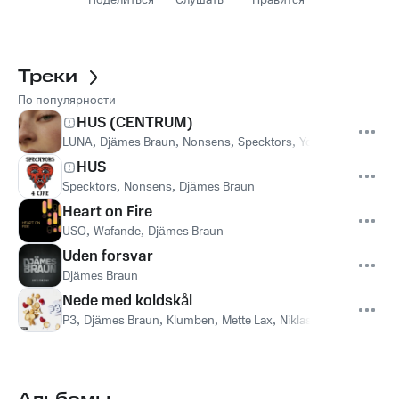
Поделиться
Слушать
Нравится
Треки
По популярности
HUS (CENTRUM)
LUNA
,
Djämes Braun
,
Nonsens
,
Specktors
,
Yo Johnny
HUS
Specktors
,
Nonsens
,
Djämes Braun
Heart on Fire
USO
,
Wafande
,
Djämes Braun
Uden forsvar
Djämes Braun
Nede med koldskål
P3
,
Djämes Braun
,
Klumben
,
Mette Lax
,
Niklas
,
Shaka Loveles