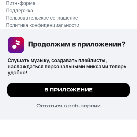
Питч-форма
Поддержка
Пользовательское соглашение
Политика конфиденциальности
Рекомендательные технологии
Продолжим в приложении? 
СКАЧАТЬ ПРИЛОЖЕНИЕ
Слушать музыку, создавать плейлисты, 
наслаждаться персональными миксами теперь 
удобно!
Незаконное потребление наркотических средств,
психотропных веществ, их аналогов причиняет вред здоровью,
Мы используем куки, чтобы на сайте все
В ПРИЛОЖЕНИЕ
их незаконный оборот запрещён и влечёт установленную
работало.
Подробнее
законодательством ответственность.
© 2026 ООО «КИОН».
ПОНЯТНО
Остаться в веб-версии
Все права защищены
18+
Главная
В приложение
Избранное