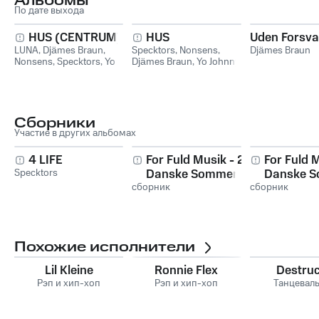
Альбомы
По дате выхода
HUS (CENTRUM)
HUS
Uden Forsva
LUNA
,
Djämes Braun
,
Specktors
,
Nonsens
,
Djämes Braun
Nonsens
,
Specktors
,
Yo
Djämes Braun
,
Yo Johnny
Johnny
Сборники
Участие в других альбомах
4 LIFE
For Fuld Musik - 25
For Fuld Mus
Specktors
Danske Sommer
Danske 
сборник
Pop & Rock Hits
сборник
Pop & Roc
Vol. 1
Vol. 2
Похожие исполнители
Lil Kleine
Ronnie Flex
Destru
Рэп и хип-хоп
Рэп и хип-хоп
Танцевал