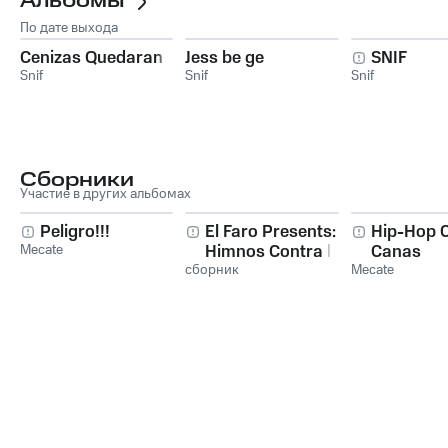
Альбомы
По дате выхода
Cenizas Quedaran
Jess be ge
SNIF
Snif
Snif
Snif
Сборники
Участие в других альбомах
Peligro!!!
El Faro Presents:
Hip-Hop 
Mecate
Himnos Contra la
Canas
сборник
Corrupcion
Mecate