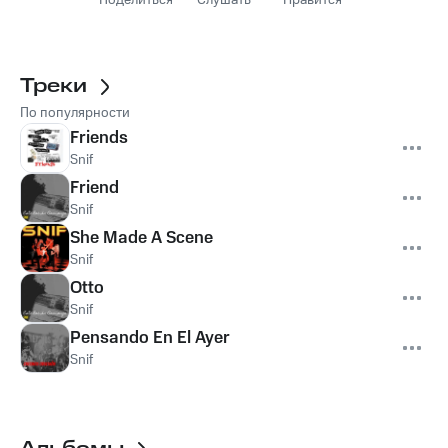
Поделиться
Слушать
Нравится
Треки
По популярности
Friends
Snif
Friend
Snif
She Made A Scene
Snif
Otto
Snif
Pensando En El Ayer
Snif