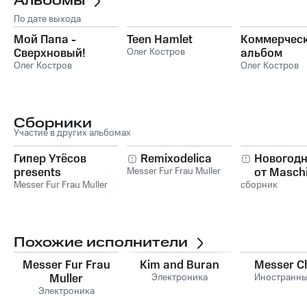
Альбомы
По дате выхода
Мой Папа -
Teen Hamlet
Коммерчес
Сверхновый!
Олег Костров
альбом
Олег Костров
Олег Костров
Сборники
Участие в других альбомах
Гипер Утёсов
Remixodelica
Новогодн
presents
Messer Fur Frau Muller
от Masch
Messer Fur Frau Muller
сборник
Records
Похожие исполнители
Messer Fur Frau
Kim and Buran
Messer C
Muller
Электроника
Иностранны
Электроника