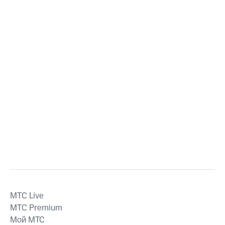
MTС Live
MTС Premium
Мой МТС