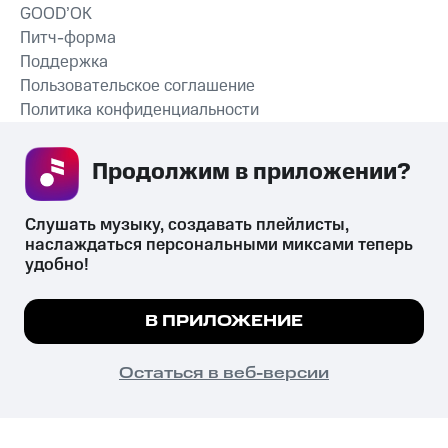
GOOD’OK
Питч-форма
Поддержка
Пользовательское соглашение
Политика конфиденциальности
Рекомендательные технологии
Продолжим в приложении? 
СКАЧАТЬ ПРИЛОЖЕНИЕ
Слушать музыку, создавать плейлисты, 
наслаждаться персональными миксами теперь 
удобно!
Незаконное потребление наркотических средств,
психотропных веществ, их аналогов причиняет вред здоровью,
Мы используем куки, чтобы на сайте все
В ПРИЛОЖЕНИЕ
их незаконный оборот запрещён и влечёт установленную
работало.
Подробнее
законодательством ответственность.
© 2026 ООО «КИОН».
ПОНЯТНО
Остаться в веб-версии
Все права защищены
18+
Главная
В приложение
Избранное