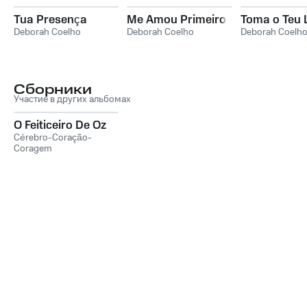
Tua Presença
Me Amou Primeiro
Toma o Teu 
Deborah Coelho
Deborah Coelho
Deborah Coelh
Сборники
Участие в других альбомах
O Feiticeiro De Oz
Cérebro-Coração-
Coragem