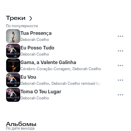
Треки
По популярности
Tua Presença
Deborah Coelho
Eu Posso Tudo
Deborah Coelho
Gama, a Valente Galinha
Cérebro-Coração-Coragem
,
Deborah Coelho
Eu Vou
Deborah Coelho
,
Deborah Coelho remixed by Silas Jardim
,
Sil
Toma O Teu Lugar
Deborah Coelho
Альбомы
По дате выхода