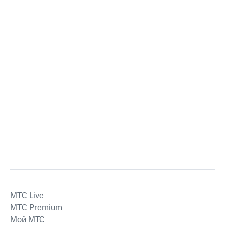
MTС Live
MTС Premium
Мой МТС