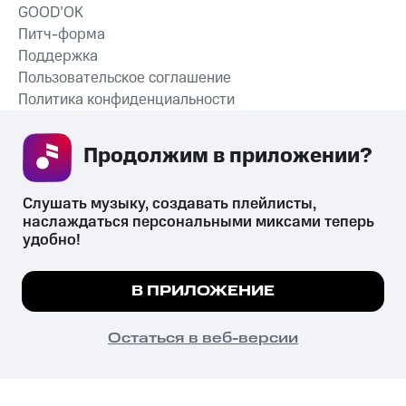
GOOD’OK
Питч-форма
Поддержка
Пользовательское соглашение
Политика конфиденциальности
Рекомендательные технологии
Продолжим в приложении? 
СКАЧАТЬ ПРИЛОЖЕНИЕ
Слушать музыку, создавать плейлисты, 
наслаждаться персональными миксами теперь 
удобно!
Незаконное потребление наркотических средств,
психотропных веществ, их аналогов причиняет вред здоровью,
Мы используем куки, чтобы на сайте все
В ПРИЛОЖЕНИЕ
их незаконный оборот запрещён и влечёт установленную
работало.
Подробнее
законодательством ответственность.
© 2026 ООО «КИОН».
ПОНЯТНО
Остаться в веб-версии
Все права защищены
18+
Главная
В приложение
Избранное