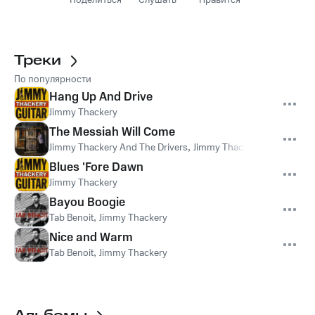
Поделиться
Слушать
Нравится
Треки
По популярности
Hang Up And Drive
Jimmy Thackery
The Messiah Will Come
Jimmy Thackery And The Drivers
,
Jimmy Thackery
,
The Driver
Blues 'Fore Dawn
Jimmy Thackery
Bayou Boogie
Tab Benoit
,
Jimmy Thackery
Nice and Warm
Tab Benoit
,
Jimmy Thackery