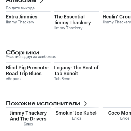
Альбомы
По дате выхода
Extra Jimmies
The Essential
Healin' Gro
Jimmy Thackery
Jimmy Thackery
Jimmy Thackery
Jimmy Thackery
Сборники
Участие в других альбомах
Blind Pig Presents:
Legacy: The Best of
Road Trip Blues
Tab Benoit
сборник
Tab Benoit
Похожие исполнители
Jimmy Thackery
Smokin' Joe Kubek
Coco Mon
And The Drivers
Блюз
Блюз
Блюз