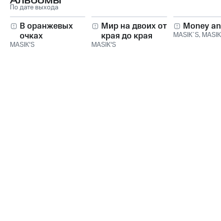
Альбомы
По дате выхода
В оранжевых
Мир на двоих от
Money an
очках
края до края
MASIK`S
,
MASIK
MASIK'S
MASIK'S