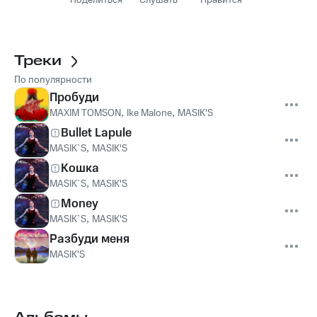
Поделиться
Слушать
Нравится
Треки
По популярности
Пробуди
MAXIM TOMSON
,
Ike Malone
,
MASIK'S
Bullet Lapule
MASIK`S
,
MASIK'S
Кошка
MASIK`S
,
MASIK'S
Money
MASIK`S
,
MASIK'S
Разбуди меня
MASIK'S