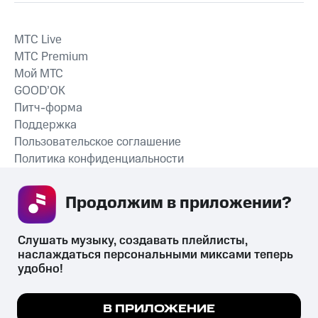
MTС Live
MTС Premium
Мой МТС
GOOD’OK
Питч-форма
Поддержка
Пользовательское соглашение
Политика конфиденциальности
Рекомендательные технологии
Продолжим в приложении? 
СКАЧАТЬ ПРИЛОЖЕНИЕ
Слушать музыку, создавать плейлисты, 
наслаждаться персональными миксами теперь 
удобно!
Незаконное потребление наркотических средств,
психотропных веществ, их аналогов причиняет вред здоровью,
Мы используем куки, чтобы на сайте все
В ПРИЛОЖЕНИЕ
их незаконный оборот запрещён и влечёт установленную