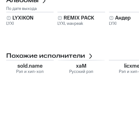
Альбомы
По дате выхода
LYXIKON
REMIX PACK
Андер
LYXI
LYXI
,
wavpeak
LYXI
Похожие исполнители
sold.name
хаМ
licxme
Рэп и хип-хоп
Русский рэп
Рэп и хип