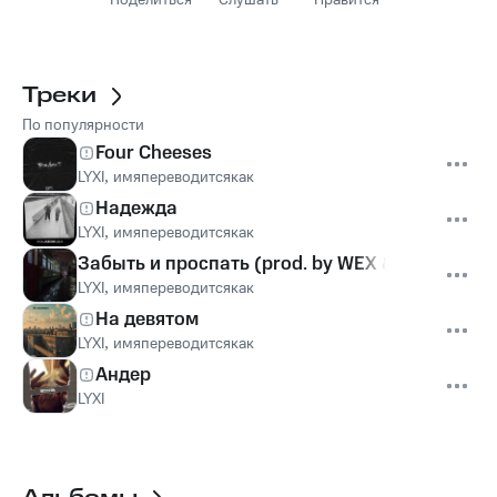
Поделиться
Слушать
Нравится
Треки
По популярности
Four Cheeses
LYXI
,
имяпереводитсякак
Надежда
LYXI
,
имяпереводитсякак
Забыть и проспать (prod. by WEX & LAWZY)
LYXI
,
имяпереводитсякак
На девятом
LYXI
,
имяпереводитсякак
Андер
LYXI