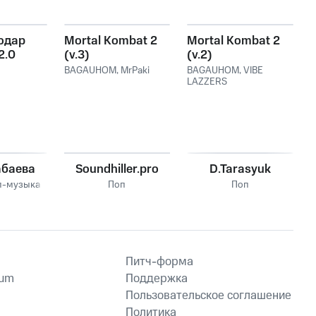
одар
Mortal Kombat 2
Mortal Kombat 2
2.0
(v.3)
(v.2)
VIBE
BAGAUHOM
,
MrPaki
BAGAUHOM
,
VIBE
LAZZERS
абаева
Soundhiller.pro
D.Tarasyuk
п-музыка
Поп
Поп
Питч-форма
ium
Поддержка
Пользовательское соглашение
Политика