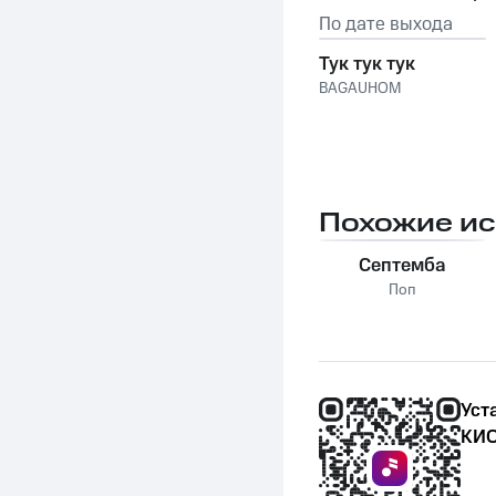
По дате выхода
Тук тук тук
BAGAUHOM
Похожие и
Септемба
Поп
Уст
КИО