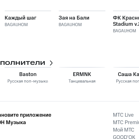
Каждый шаг
Зая на Бали
ФК Красн
Stadium v.
BAGAUHOM
BAGAUHOM
(prod. by 
BAGAUHOM
LAZZERS)
сполнители
Baston
ERMNK
Саша К
Русская поп-музыка
Танцевальная
Русская по
ановите приложение
MTС Live
Н Музыка
MTС Prem
Мой МТС
GOOD’OK