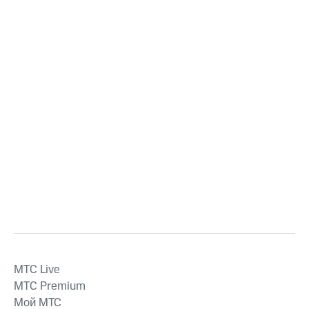
MTС Live
MTС Premium
Мой МТС