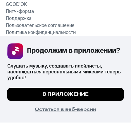
GOOD’OK
Питч-форма
Поддержка
Пользовательское соглашение
Политика конфиденциальности
Рекомендательные технологии
Продолжим в приложении? 
СКАЧАТЬ ПРИЛОЖЕНИЕ
Слушать музыку, создавать плейлисты, 
наслаждаться персональными миксами теперь 
удобно!
Незаконное потребление наркотических средств,
психотропных веществ, их аналогов причиняет вред здоровью,
Мы используем куки, чтобы на сайте все
В ПРИЛОЖЕНИЕ
их незаконный оборот запрещён и влечёт установленную
работало.
Подробнее
законодательством ответственность.
© 2026 ООО «КИОН».
ПОНЯТНО
Остаться в веб-версии
Все права защищены
18+
Главная
В приложение
Избранное