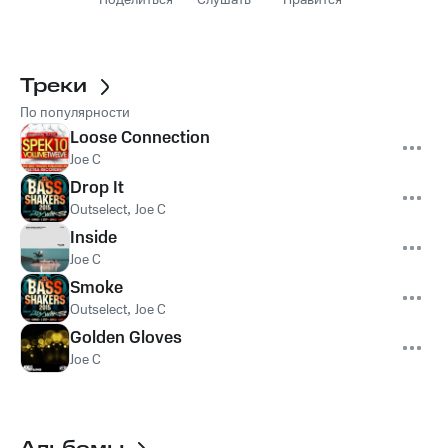
Поделиться
Слушать
Нравится
Треки
По популярности
Loose Connection
Joe C
Drop It
Outselect
,
Joe C
Inside
Joe C
Smoke
Outselect
,
Joe C
Golden Gloves
Joe C