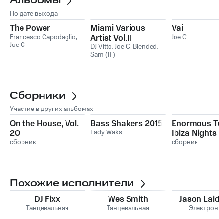
Альбомы
По дате выхода
The Power
Miami Various
Vai
Francesco Capodaglio
,
Artist Vol.II
Joe C
Joe C
DJ Vitto
,
Joe C
,
Blended
,
Sam (IT)
Сборники
Участие в других альбомах
On the House, Vol.
Bass Shakers 2015
Enormous T
20
Lady Waks
Ibiza Night
сборник
сборник
Похожие исполнители
DJ Fixx
Wes Smith
Jason Lai
Танцевальная
Танцевальная
Электрон