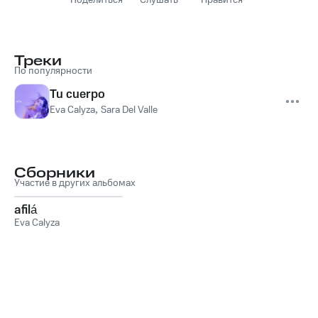
Поделиться
Слушать
Нравится
Треки
По популярности
Tu cuerpo
Eva Calyza
,
Sara Del Valle
Сборники
Участие в других альбомах
afilá
Eva Calyza