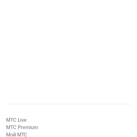
MTС Live
MTС Premium
Мой МТС