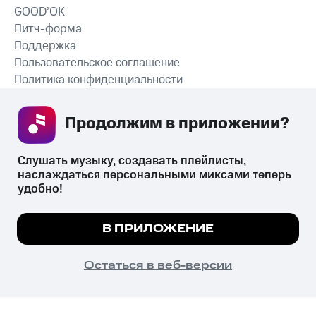
GOOD’OK
Питч-форма
Поддержка
Пользовательское соглашение
Политика конфиденциальности
Рекомендательные технологии
Продолжим в приложении? 
СКАЧАТЬ ПРИЛОЖЕНИЕ
Слушать музыку, создавать плейлисты, 
наслаждаться персональными миксами теперь 
удобно!
Незаконное потребление наркотических средств,
психотропных веществ, их аналогов причиняет вред здоровью,
Мы используем куки, чтобы на сайте все
В ПРИЛОЖЕНИЕ
их незаконный оборот запрещён и влечёт установленную
работало.
Подробнее
законодательством ответственность.
© 2026 ООО «КИОН».
ПОНЯТНО
Остаться в веб-версии
Все права защищены
18+
Главная
В приложение
Избранное