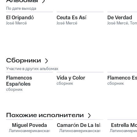
Альбомы
По дате выхода
El Oripandó
Ceuta Es Así
De Verdad
José Mercé
José Mercé
José Mercé
,
Tom
Сборники
Участие в других альбомах
Flamencos
Vida y Color
Flamenco Es
Españoles
сборник
сборник
сборник
Похожие исполнители
Miguel Poveda
Camarón De La Isla
Estrella M
Латиноамериканская
Латиноамериканская
Латиноамери