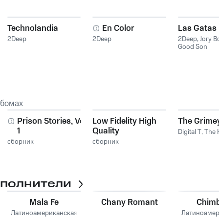
Technolandia
En Color
Las Gatas
2Deep
2Deep
2Deep
,
Jory B
Good Son
ьбомах
Prison Stories, Vol.
Low Fidelity High
The Grime
1
Quality
Digital T
,
The 
сборник
сборник
сполнители
Mala Fe
Chany Romant
Chim
Латиноамериканская
Латиноамер