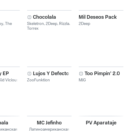
Chocolala
Mil Deseos Pack
oy
,
The
Skeletron
,
2Deep
,
Rizzla
,
2Deep
Torrex
y EP
Lujos Y Defectos
Too Pimpin' 2.0
Kid Vicious
ZooFunktion
MJG
bala
MC Jefinho
PV Aparataje
иканская
Латиноамериканская