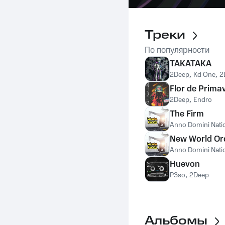
Треки
По популярности
TAKATAKA
2Deep
,
Kd One
,
2
Flor de Prima
2Deep
,
Endro
The Firm
Anno Domini Nati
New World Or
Anno Domini Nati
Huevon
P3so
,
2Deep
Альбомы