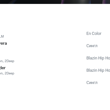
En Color
LM
vera
Сингл
Blazin Hip Ho
on
,
2Deep
der
Blazin Hip Ho
on
,
2Deep
Сингл