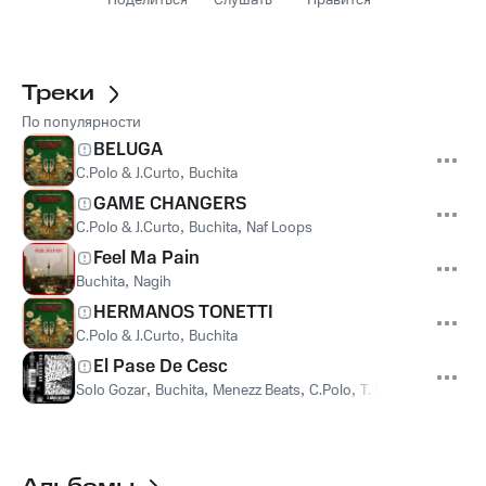
Поделиться
Слушать
Нравится
Треки
По популярности
BELUGA
C.Polo & J.Curto
,
Buchita
GAME CHANGERS
C.Polo & J.Curto
,
Buchita
,
Naf Loops
Feel Ma Pain
Buchita
,
Nagih
HERMANOS TONETTI
C.Polo & J.Curto
,
Buchita
El Pase De Cesc
Solo Gozar
,
Buchita
,
Menezz Beats
,
C.Polo
,
T. Niño
,
Basto