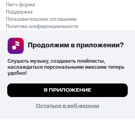
Питч-форма
Поддержка
Пользовательское соглашение
Политика конфиденциальности
Рекомендательные технологии
Продолжим в приложении? 
СКАЧАТЬ ПРИЛОЖЕНИЕ
Слушать музыку, создавать плейлисты, 
наслаждаться персональными миксами теперь 
удобно!
Незаконное потребление наркотических средств,
психотропных веществ, их аналогов причиняет вред здоровью,
Мы используем куки, чтобы на сайте все
В ПРИЛОЖЕНИЕ
их незаконный оборот запрещён и влечёт установленную
работало.
Подробнее
законодательством ответственность.
© 2026 ООО «КИОН».
ПОНЯТНО
Остаться в веб-версии
Все права защищены
18+
Главная
В приложение
Избранное