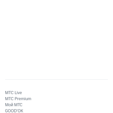
MTС Live
MTС Premium
Мой МТС
GOOD’OK