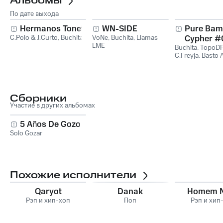
Альбомы
По дате выхода
Hermanos Tonetti
WN-SIDE
Pure Ba
C.Polo & J.Curto
,
Buchita
VoNe
,
Buchita
,
Llamas
Cypher #
LME
Buchita
,
TopoD
C.Freyja
,
Basto 
Chuls
,
Llamas
Сборники
Участие в других альбомах
5 Años De Gozo
Solo Gozar
Похожие исполнители
Qaryot
Danak
Homem N
Рэп и хип-хоп
Поп
Рэп и хип