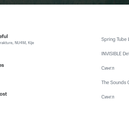
eful
Spring Tube L
rakture
,
NU4M
,
Kije
INVISIBLE Defi
es
Сингл
The Sounds O
ost
Сингл