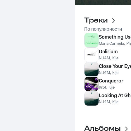
Треки
По популярности
Something Us
Maria Carmela
,
Ph
Delirium
NU4M
,
Kije
Close Your Ey
NU4M
,
Kije
Conqueror
Krot
,
Kije
Looking At Gh
NU4M
,
Kije
Альбомы