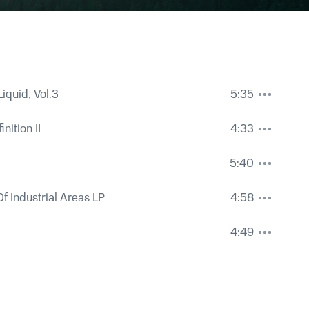
iquid, Vol.3
5:35
nition II
4:33
5:40
f Industrial Areas LP
4:58
4:49