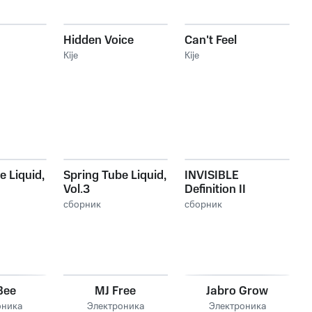
Hidden Voice
Can't Feel
Kije
Kije
e Liquid,
Spring Tube Liquid,
INVISIBLE
Vol.3
Definition II
сборник
сборник
Bee
MJ Free
Jabro Grow
оника
Электроника
Электроника