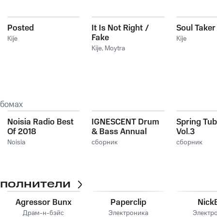
Posted
It Is Not Right /
Soul Taker
Fake
Kije
Kije
Kije
,
Moytra
ьбомах
Noisia Radio Best
IGNESCENT Drum
Spring Tub
Of 2018
& Bass Annual
Vol.3
2022
Noisia
сборник
сборник
сполнители
Agressor Bunx
Paperclip
Nick
Драм-н-бэйс
Электроника
Электр