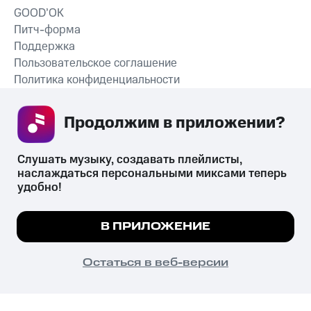
GOOD’OK
Питч-форма
Поддержка
Пользовательское соглашение
Политика конфиденциальности
Рекомендательные технологии
Продолжим в приложении? 
СКАЧАТЬ ПРИЛОЖЕНИЕ
Слушать музыку, создавать плейлисты, 
наслаждаться персональными миксами теперь 
удобно!
Незаконное потребление наркотических средств,
психотропных веществ, их аналогов причиняет вред здоровью,
Мы используем куки, чтобы на сайте все
В ПРИЛОЖЕНИЕ
их незаконный оборот запрещён и влечёт установленную
работало.
Подробнее
законодательством ответственность.
© 2026 ООО «КИОН».
ПОНЯТНО
Остаться в веб-версии
Все права защищены
18+
Главная
В приложение
Избранное