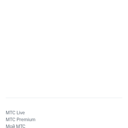
MTС Live
MTС Premium
Мой МТС