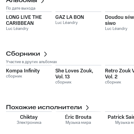
Альбомы
По дате выхода
LONG LIVE THE
GAZ LA BON
Doudou séw 
CARIBBEAN
Luc Léandry
siwo
Luc Léandry
Luc Léandry
Сборники
Участие в других альбомах
Kompa Infinity
She Loves Zouk,
Retro Zouk V
сборник
Vol. 13
Vol. 2
сборник
сборник
Похожие исполнители
Chiktay
Éric Brouta
Patrick Sai
Электроника
Музыка мира
Музыка м