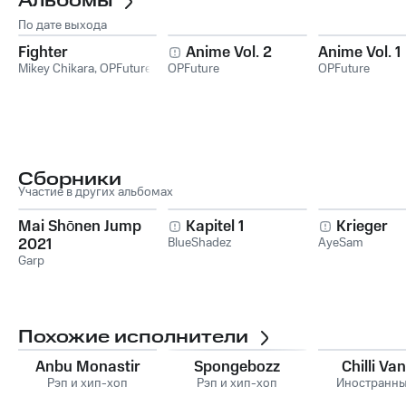
Альбомы
По дате выхода
Fighter
Anime Vol. 2
Anime Vol. 1
Mikey Chikara
,
OPFuture
OPFuture
OPFuture
Сборники
Участие в других альбомах
Mai Shōnen Jump
Kapitel 1
Krieger
2021
BlueShadez
AyeSam
Garp
Похожие исполнители
Anbu Monastir
Spongebozz
Chilli Vani
Рэп и хип-хоп
Рэп и хип-хоп
Иностранны