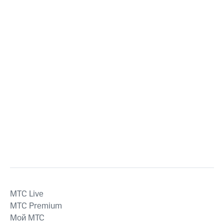
MTС Live
MTС Premium
Мой МТС