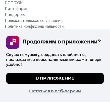
GOOD’OK
Питч-форма
Поддержка
Пользовательское соглашение
Политика конфиденциальности
Рекомендательные технологии
Продолжим в приложении? 
СКАЧАТЬ ПРИЛОЖЕНИЕ
Слушать музыку, создавать плейлисты, 
наслаждаться персональными миксами теперь 
удобно!
Незаконное потребление наркотических средств,
психотропных веществ, их аналогов причиняет вред здоровью,
Мы используем куки, чтобы на сайте все
В ПРИЛОЖЕНИЕ
их незаконный оборот запрещён и влечёт установленную
работало.
Подробнее
законодательством ответственность.
© 2026 ООО «КИОН».
ПОНЯТНО
Остаться в веб-версии
Все права защищены
18+
Главная
В приложение
Избранное