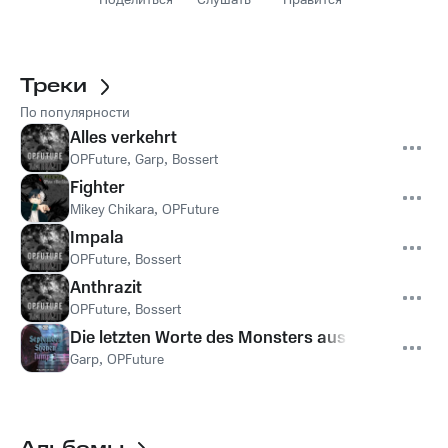
Поделиться
Слушать
Нравится
Треки
По популярности
Alles verkehrt
OPFuture
,
Garp
,
Bossert
Fighter
Mikey Chikara
,
OPFuture
Impala
OPFuture
,
Bossert
Anthrazit
OPFuture
,
Bossert
Die letzten Worte des Monsters aus Kirigakure
Garp
,
OPFuture