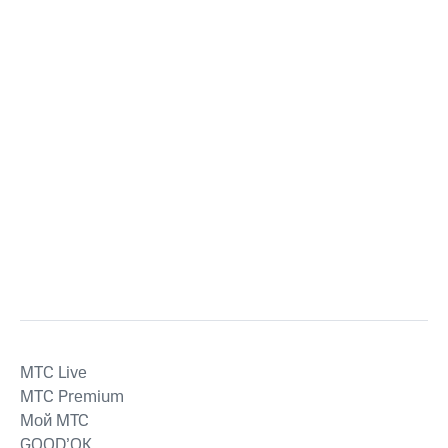
MTС Live
MTС Premium
Мой МТС
GOOD’OK