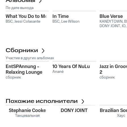
Альбомы
По дате выхода
What You Do to Me
In Time
Blue Verse
BSC
,
Jessi Colasante
BSC
,
Lee Wilson
KANDYTOWN
,
B
DONY JOINT
,
IO
Ryohu
Сборники
Участие в других альбомах
EntSPAnnung -
10 Years Of NuLu
Jazz in Groov
Relaxing Lounge
Anané
2
Music
сборник
сборник
Похожие исполнители
Stephanie Cooke
DONY JOINT
Brazilian So
Танцевальная
Хаус