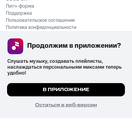
Питч-форма
Поддержка
Пользовательское соглашение
Политика конфиденциальности
Рекомендательные технологии
Продолжим в приложении? 
СКАЧАТЬ ПРИЛОЖЕНИЕ
Слушать музыку, создавать плейлисты, 
наслаждаться персональными миксами теперь 
удобно!
Незаконное потребление наркотических средств,
психотропных веществ, их аналогов причиняет вред здоровью,
Мы используем куки, чтобы на сайте все
В ПРИЛОЖЕНИЕ
их незаконный оборот запрещён и влечёт установленную
работало.
Подробнее
законодательством ответственность.
© 2026 ООО «КИОН».
ПОНЯТНО
Остаться в веб-версии
Все права защищены
18+
Главная
В приложение
Избранное