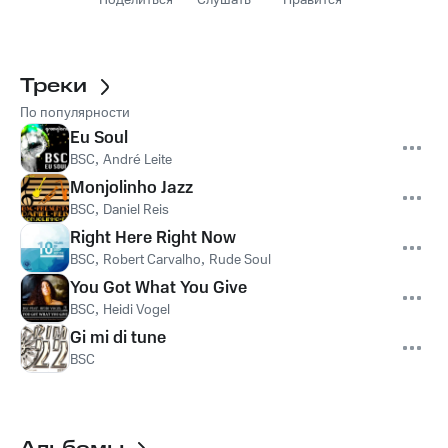
Поделиться
Слушать
Нравится
Треки
По популярности
Eu Soul
BSC
,
André Leite
Monjolinho Jazz
BSC
,
Daniel Reis
Right Here Right Now
BSC
,
Robert Carvalho
,
Rude Soul
You Got What You Give
BSC
,
Heidi Vogel
Gi mi di tune
BSC