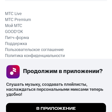
MTС Live
MTС Premium
Мой МТС
GOOD’OK
Питч-форма
Поддержка
Пользовательское соглашение
Политика конфиденциальности
Рекомендательные технологии
Продолжим в приложении? 
СКАЧАТЬ ПРИЛОЖЕНИЕ
Слушать музыку, создавать плейлисты, 
наслаждаться персональными миксами теперь 
удобно!
Незаконное потребление наркотических средств,
психотропных веществ, их аналогов причиняет вред здоровью,
Мы используем куки, чтобы на сайте все
В ПРИЛОЖЕНИЕ
их незаконный оборот запрещён и влечёт установленную
работало.
Подробнее