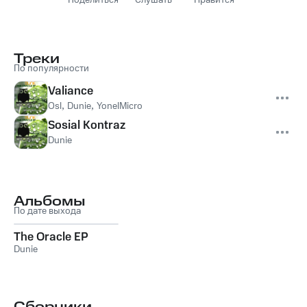
Поделиться
Слушать
Нравится
Треки
По популярности
Valiance
Osl
,
Dunie
,
YonelMicro
Sosial Kontraz
Dunie
Альбомы
По дате выхода
The Oracle EP
Dunie