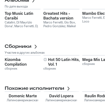
Альбомы
По дате выхода
Top Music Latin
Greatest Hits -
Mambo Elec
Caraibi
Bachata version
Marco Ferretti
,
E
Loco
Catalini
,
DJ Maurizio
Marco Ferretti
,
Gio Box
,
Dona'
,
Marco Ferretti
,
Dj
Pedro González
,
Maikel
Romeo Leopardo
Lopez
Сборники
Участие в других альбомах
Kizomba
Hot 50 Latin Hits,
Mega Mix La
Compilation
Vol. 1
сборник
сборник
сборник
Похожие исполнители
Domenic Marte
David Lopera
Raulin Rod
Латиноамериканская
Латиноамериканская
Латиноамери