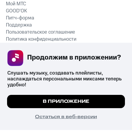
Мой МТС
GOOD’OK
Питч-форма
Поддержка
Пользовательское соглашение
Политика конфиденциальности
Рекомендательные технологии
Продолжим в приложении? 
СКАЧАТЬ ПРИЛОЖЕНИЕ
Слушать музыку, создавать плейлисты, 
наслаждаться персональными миксами теперь 
удобно!
Незаконное потребление наркотических средств,
психотропных веществ, их аналогов причиняет вред здоровью,
Мы используем куки, чтобы на сайте все
В ПРИЛОЖЕНИЕ
их незаконный оборот запрещён и влечёт установленную
работало.
Подробнее
законодательством ответственность.
© 2026 ООО «КИОН».
ПОНЯТНО
Остаться в веб-версии
Все права защищены
18+
Главная
В приложение
Избранное