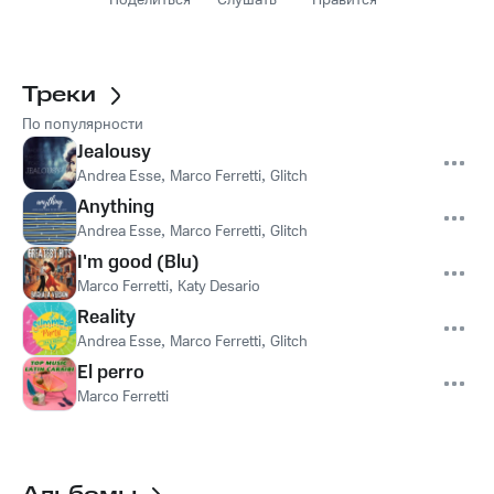
Поделиться
Слушать
Нравится
Треки
По популярности
Jealousy
Andrea Esse
,
Marco Ferretti
,
Glitch
Anything
Andrea Esse
,
Marco Ferretti
,
Glitch
I'm good (Blu)
Marco Ferretti
,
Katy Desario
Reality
Andrea Esse
,
Marco Ferretti
,
Glitch
El perro
Marco Ferretti