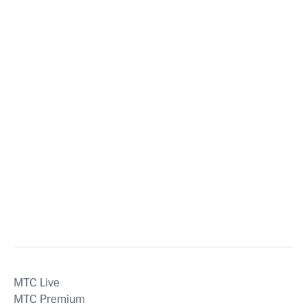
MTС Live
MTС Premium